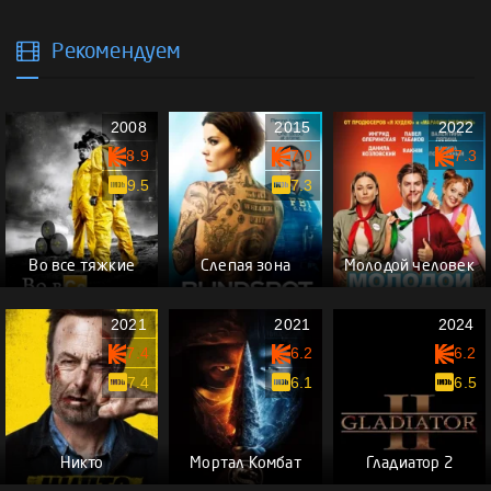
Рекомендуем
2008
2015
2022
8.9
7.0
7.3
9.5
7.3
Во все тяжкие
Слепая зона
Молодой человек
2021
2021
2024
7.4
6.2
6.2
7.4
6.1
6.5
Никто
Мортал Комбат
Гладиатор 2