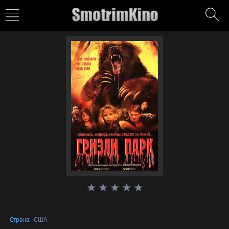
Страна:
США