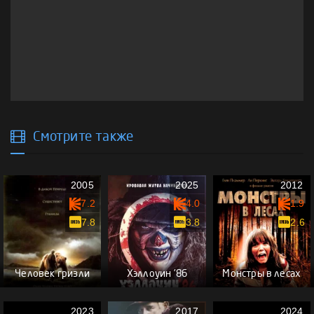
Смотрите также
2005
2025
2012
7.2
4.0
1.9
7.8
3.8
2.6
Человек гризли
Хэллоуин '86
Монстры в лесах
2023
2017
2024