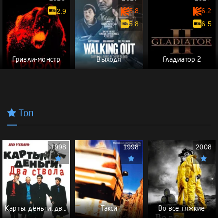
5.8
6.2
2.9
5.8
6.5
Гризли-монстр
Выходя
Гладиатор 2
Топ
1998
1998
2008
Карты, деньги, два ствола - (Перевод Гоблина)
Такси
Во все тяжкие