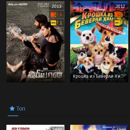
2013
2012
7.5
5.7
7.1
4.4
Марьян
Крошка из Беверли-Хиллз 3
Топ