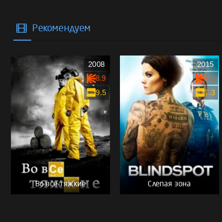
Рекомендуем
2008
2015
8.9
7.0
9.5
7.3
Во все тяжкие
Слепая зона