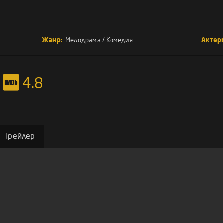
Жанр:
Мелодрама
/
Комедия
Актер
4.8
Трейлер