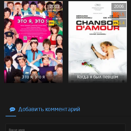
2013
2006
6.2
6.5
5.9
6.4
Это я, это я
Когда я был певцом
Добавить комментарий