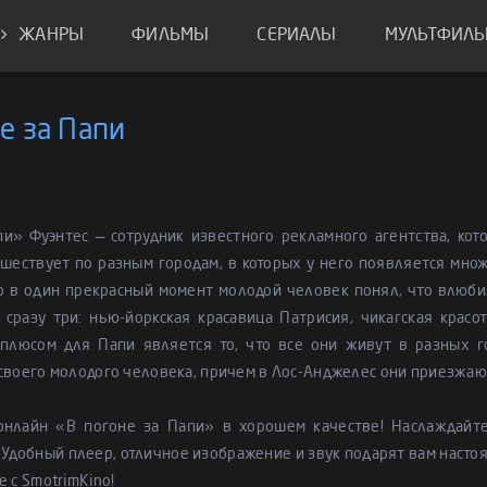
ЖАНРЫ
ФИЛЬМЫ
СЕРИАЛЫ
МУЛЬТФИЛ
е за Папи
пи» Фуэнтес — сотрудник известного рекламного агентства, ко
шествует по разным городам, в которых у него появляется мно
 в один прекрасный момент молодой человек понял, что влюбил
 сразу три: нью-йоркская красавица Патрисия, чикагская крас
плюсом для Папи является то, что все они живут в разных г
своего молодого человека, причем в Лос-Анджелес они приезжаю
онлайн «В погоне за Папи» в хорошем качестве! Наслаждай
 Удобный плеер, отличное изображение и звук подарят вам насто
е с SmotrimKino!