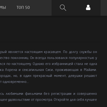
ЬМЫ
ТОП 50
торый является настоящим красавцем. По долгу службы он
жество поклонниц. Он всегда пользовался популярностью у
ся по-настоящему. Однако его избранницей стала не одна
отка Лорена и сексапильная Сиси, проживающая в Майами.
ородах, но, в один прекрасный момент, девушки решают
т одновременно...
тесь любимыми фильмами без регистрации и совершенно
ящее удовольствие от просмотра. Откройте для себя лучшее