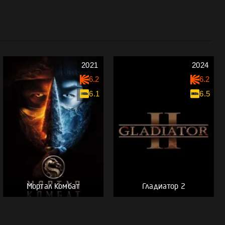
2021
2024
6.2
6.2
6.1
6.5
Мортал Комбат
Гладиатор 2