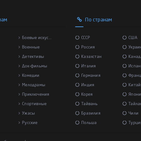
рам
По странам
Боевые искус...
СССР
США
Военные
Россия
Украи
Детективы
Казахстан
Канад
Док-фильмы
Италия
Испан
Комедии
Германия
Фран
Мелодрамы
Индия
Китай
Приключения
Корея
Япони
Спортивные
Тайвань
Тайла
Ужасы
Бразилия
Чили
Русские
Польша
Турци