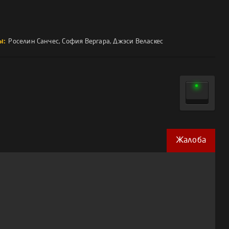
ы:
Роселин Санчес
,
София Вергара
,
Джэси Веласкес
Жалоба