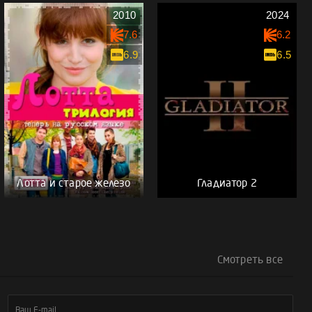
2010
2024
7.6
6.2
6.9
6.5
Лотта и старое железо
Гладиатор 2
Смотреть все