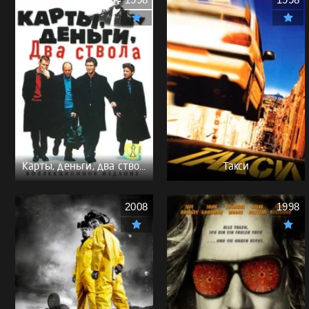
1998
1998
Карты, деньги, два ствола - (Перевод Гоблина)
Такси
2008
1998