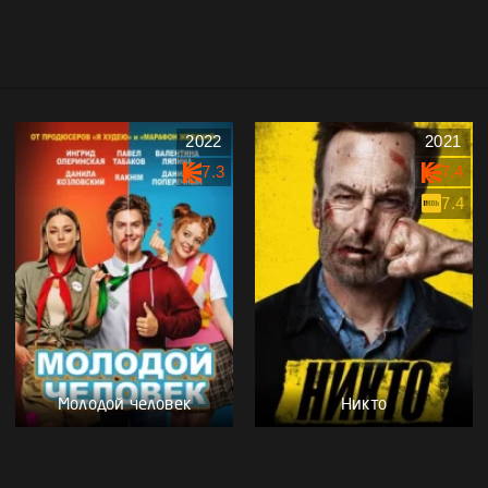
2022
2021
7.3
7.4
7.4
Молодой человек
Никто