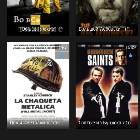
Во все тяжкие
Большой Лебовски - (Перевод Гоблина)
1987
1999
Цельнометаллическая оболочка - (Перевод Гоблина)
Святые из Бундока \ Святые из трущоб - (Перевод Гоблина)