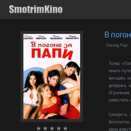
В погон
Chasing Papi
Томас «Па
много путе
женщин, но
девушка, а
Огромным 
навестить 
Смотреть 
бесплатно.
кино вмест