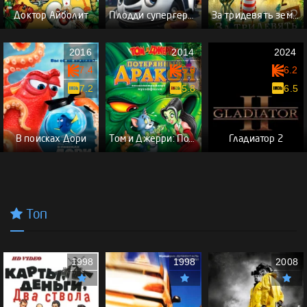
Доктор Айболит
Плодди супергерой
За тридевять земель
2016
2014
2024
7.4
5.8
6.2
7.2
5.8
6.5
В поисках Дори
Том и Джерри: Потерянный дракон
Гладиатор 2
Топ
1998
1998
2008