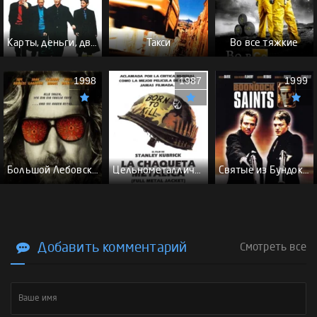
Карты, деньги, два ствола - (Перевод Гоблина)
Такси
Во все тяжкие
1998
1987
1999
Большой Лебовски - (Перевод Гоблина)
Цельнометаллическая оболочка - (Перевод Гоблина)
Святые из Бундока \ Святые из трущоб - (Перевод Гоблина)
Добавить комментарий
Смотреть все