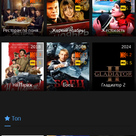
5.5
5.7
Ресторан по понятиям: Бедный олигарх
Жаркий ноябрь
Жестокость
2018
2004
2024
3.3
7.7
6.2
1.5
7.0
6.5
На Париж
Боец
Гладиатор 2
Топ