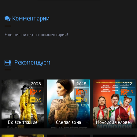
Комментарии
Еще нет ни одного комментария!
Рекомендуем
2008
2015
2022
8.9
7.0
7.3
9.5
7.3
Во все тяжкие
Слепая зона
Молодой человек