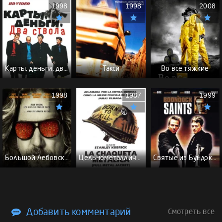
1998
1998
2008
Карты, деньги, два ствола - (Перевод Гоблина)
Такси
Во все тяжкие
1998
1987
1999
Большой Лебовски - (Перевод Гоблина)
Цельнометаллическая оболочка - (Перевод Гоблина)
Святые из Бундока \ Святые из трущоб - (Перевод Гоблина)
Добавить комментарий
Смотреть все