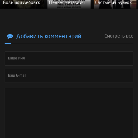
Большой Лебовски - (Перевод Гоблина)
Цельнометаллическая оболочка - (Перевод Гоблина)
Святые из Бундока \ Святые из трущоб - (Перевод Гоблина)
Добавить комментарий
Смотреть все