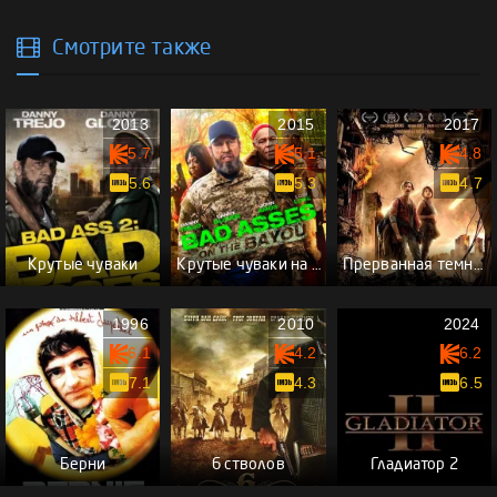
Смотрите также
2013
2015
2017
5.7
5.1
4.8
5.6
5.3
4.7
Крутые чуваки
Крутые чуваки на Байю
Прерванная темнота
1996
2010
2024
6.1
4.2
6.2
7.1
4.3
6.5
Берни
6 стволов
Гладиатор 2