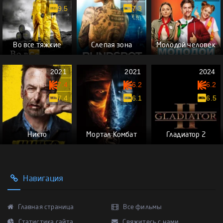
9.5
7.3
Во все тяжкие
Слепая зона
Молодой человек
2021
2021
2024
7.4
6.2
6.2
7.4
6.1
6.5
Никто
Мортал Комбат
Гладиатор 2
Навигация
Главная страница
Все фильмы
Статистика сайта
Свяжитесь с нами