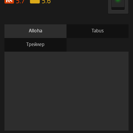
5.7
5.6
Alloha
Tabus
Трейлер