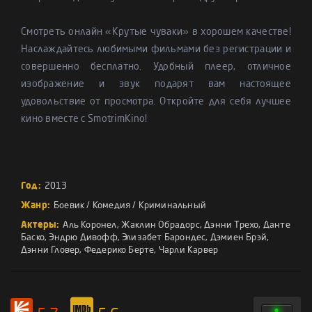
Смотреть онлайн «Крутые чуваки» в хорошем качестве!
Наслаждайтесь любимыми фильмами без регистрации и
совершенно бесплатно. Удобный плеер, отличное
изображение и звук подарят вам настоящее
удовольствие от просмотра. Откройте для себя лучшее
кино вместе с SmotrimKino!
Год:
2013
Жанр:
Боевик
/
Комедия
/
Криминальный
Актеры:
Аль Коронел
,
Жаклин Обрадорс
,
Дэнни Трехо
,
Данте
Баско
,
Эндрю Дивофф
,
Элизабет Барондес
,
Дэмиен Брэй
,
Дэнни Гловер
,
Федерико Берте
,
Чарли Карвер