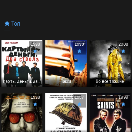
Топ
1998
1998
2008
Карты, деньги, два ствола - (Перевод Гоблина)
Такси
Во все тяжкие
1998
1987
1999