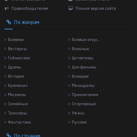
Правообладателям
Полная версия сайта
По жанрам
Боевики
Боевые искус...
Вестерны
Военные
Гоблинские
Детективы
Драмы
Док-фильмы
История
Комедии
Криминал
Мелодрамы
Мюзиклы
Приключения
Семейные
Спортивные
Триллеры
Ужасы
Фантастика
Русские
По странам