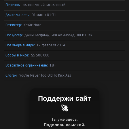
Перевод:
одноголосый закадровый
Длительность:
91 мин. / 01:31
Режиссер:
Крэйг Мосс
Продюсер:
Джим Басфилд, Бен Фейнголд, Эш Р. Шах
Премьера в мире:
17 февраля 2014
Сборы в мире:
$5 500 000
Возрастное ограничение:
18+
Слоган:
You're Never Too Old To Kick Ass
Поддержи сайт
🚀
Ты уже здесь.
Поделись ссылкой.