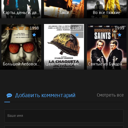
Карты, деньги, два ствола - (Перевод Гоблина)
Такси
Во все тяжкие
1998
1987
1999
Большой Лебовски - (Перевод Гоблина)
Цельнометаллическая оболочка - (Перевод Гоблина)
Святые из Бундока \ Святые из трущоб - (Перевод Гоблина)
Добавить комментарий
Смотреть все