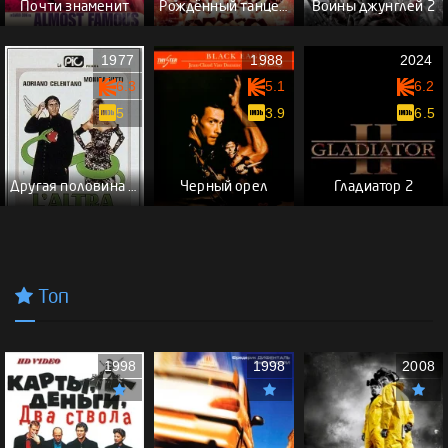
Почти знаменит
Рождённый танцевать
Воины джунглей 2
1977
1988
2024
6.3
5.1
6.2
5
3.9
6.5
Другая половина неба
Черный орел
Гладиатор 2
Топ
1998
1998
2008