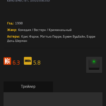
кино вместе с SmotrimKino!
Год:
1998
Жанр:
Комедия
/
Вестерн
/
Криминальный
Актеры:
Крис Фарли
,
Мэттью Перри
,
Букем Вудбайн
,
Бэрри
Дель Шерман
6.3
5.8
Трейлер