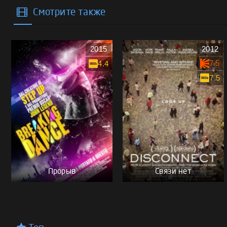
Смотрите также
2015
2012
7.5
4.4
7.5
Прорыв
Связи нет