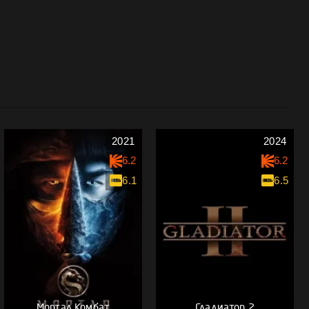
2021
2024
6.2
6.2
6.1
6.5
Мортал Комбат
Гладиатор 2