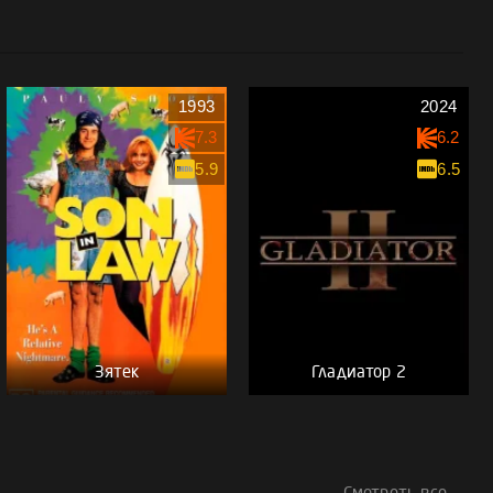
1993
2024
7.3
6.2
5.9
6.5
Зятек
Гладиатор 2