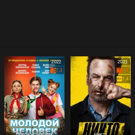
2022
2021
7.3
7.4
7.4
Молодой человек
Никто