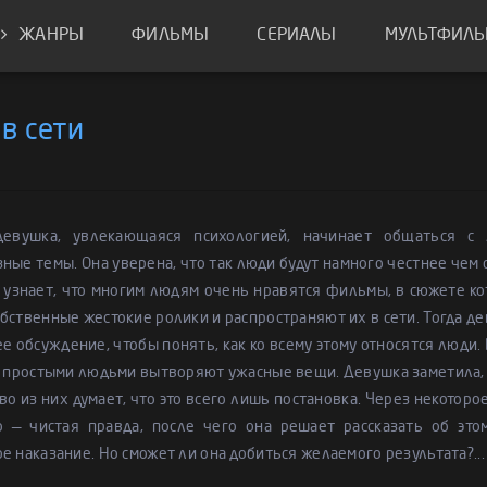
ЖАНРЫ
ФИЛЬМЫ
СЕРИАЛЫ
МУЛЬТФИЛ
в сети
евушка, увлекающаяся психологией, начинает общаться с
ные темы. Она уверена, что так люди будут намного честнее чем с 
 узнает, что многим людям очень нравятся фильмы, в сюжете ко
бственные жестокие ролики и распространяют их в сети. Тогда 
е обсуждение, чтобы понять, как ко всему этому относятся люди.
с простыми людьми вытворяют ужасные вещи. Девушка заметила, 
о из них думает, что это всего лишь постановка. Через некоторое
о — чистая правда, после чего она решает рассказать об эт
е наказание. Но сможет ли она добиться желаемого результата?...