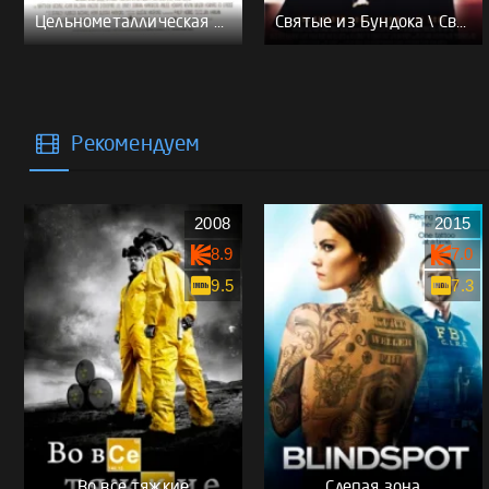
Цельнометаллическая оболочка - (Перевод Гоблина)
Святые из Бундока \ Святые из трущоб - (Перевод Гоблина)
Рекомендуем
2008
2015
8.9
7.0
9.5
7.3
Во все тяжкие
Слепая зона