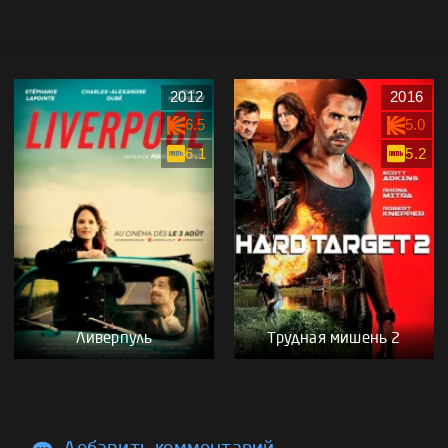
2012
2016
6.5
5.0
6.1
5.2
Ливерпуль
Трудная мишень 2