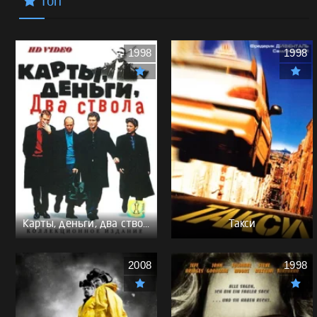
Топ
1998
1998
Карты, деньги, два ствола - (Перевод Гоблина)
Такси
2008
1998