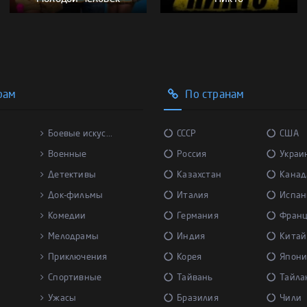
рам
По странам
Боевые искус...
СССР
США
Военные
Россия
Украи
Детективы
Казахстан
Канад
Док-фильмы
Италия
Испан
Комедии
Германия
Фран
Мелодрамы
Индия
Китай
Приключения
Корея
Япони
Спортивные
Тайвань
Тайла
Ужасы
Бразилия
Чили