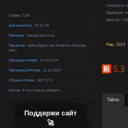
Смотреть о
Удобный п
Страна:
США
вместе с S
Длительность:
01:21:28
Режиссер:
Захари Донохью
Год:
2013
Продюсер:
Дэвид Брукс, Дэн Клифтон, Бернард
Хант
Премьера в мире:
14.03.2014
5.3
Премьера в России:
12.12.2013
Сборы в России:
$825 170
Слоган:
А что если вы увидите...
Tabus
Поддержи сайт
🚀