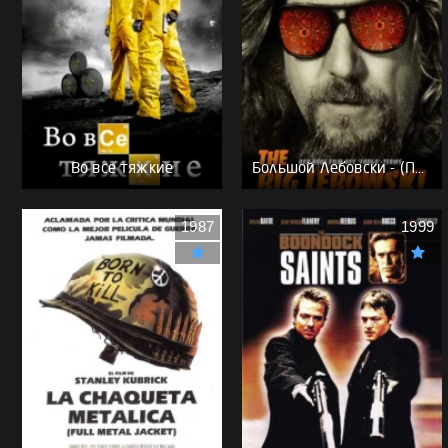
Во все тяжкие
Большой Лебовски - (Перевод Гоблина)
1987
1999