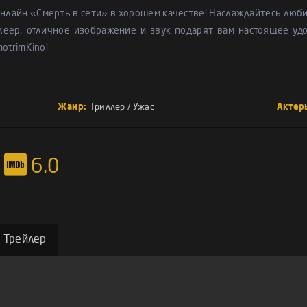
нлайн «Смерть в сети» в хорошем качестве! Наслаждайтесь люб
леер, отличное изображение и звук подарят вам настоящее удо
motrimKino!
Жанр:
Триллер
/
Ужас
Актер
6.0
Трейлер