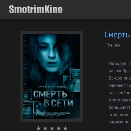
Смерть 
The Den
Молодая д
разнообраз
Вскоре она
снимают со
на всеобще
в котором 
большинств
этом виде
заслуженно