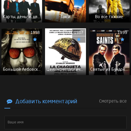
Карты, деньги, два ствола - (Перевод Гоблина)
Такси
Во все тяжкие
1998
1987
1999
Большой Лебовски - (Перевод Гоблина)
Цельнометаллическая оболочка - (Перевод Гоблина)
Святые из Бундока \ Святые из трущоб - (Перевод Гоблина)
Добавить комментарий
Смотреть все