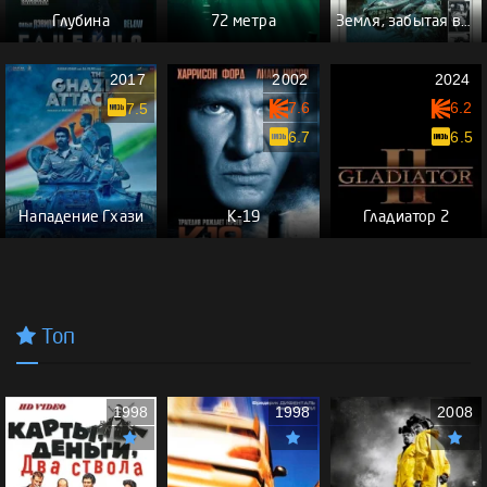
Глубина
72 метра
Земля, забытая временем
2017
2002
2024
7.6
6.2
7.5
6.7
6.5
Нападение Гхази
К-19
Гладиатор 2
Топ
1998
1998
2008