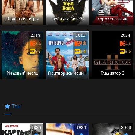
Недетские игры
Гробница Лигейи
Королева ночи
2013
2012
2024
5.1
6.0
6.2
5.7
5.4
6.5
Медовый месяц
Притворись моим мужем
Гладиатор 2
Топ
1998
1998
2008