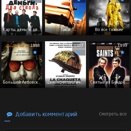
Карты, деньги, два ствола - (Перевод Гоблина)
Такси
Во все тяжкие
1998
1987
1999
Большой Лебовски - (Перевод Гоблина)
Цельнометаллическая оболочка - (Перевод Гоблина)
Святые из Бундока \ Святые из трущоб - (Перевод Гоблина)
Добавить комментарий
Смотреть все