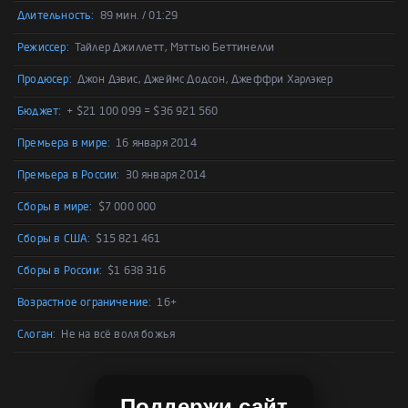
Длительность:
89 мин. / 01:29
Режиссер:
Тайлер Джиллетт, Мэттью Беттинелли
Продюсер:
Джон Дэвис, Джеймс Додсон, Джеффри Харлэкер
Бюджет:
+ $21 100 099 = $36 921 560
Премьера в мире:
16 января 2014
Премьера в России:
30 января 2014
Сборы в мире:
$7 000 000
Сборы в США:
$15 821 461
Сборы в России:
$1 638 316
Возрастное ограничение:
16+
Слоган:
Не на всё воля божья
Поддержи сайт