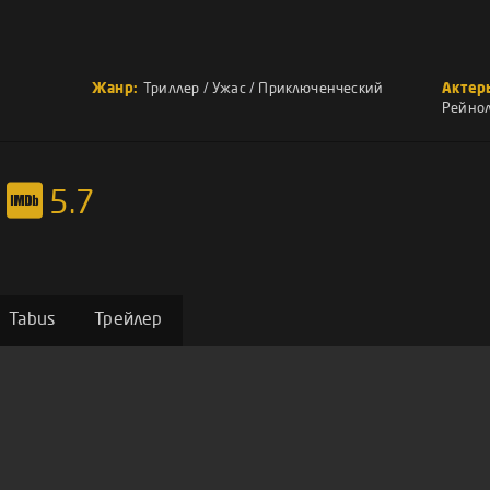
Жанр:
Триллер
/
Ужас
/
Приключенческий
Актер
Рейно
5.7
Tabus
Трейлер