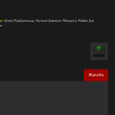
ы:
Шона МакДональд
,
Натали Джексон Мендоса
,
Майкл Дж.
ль
Жалоба