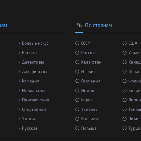
рам
По странам
Боевые искус...
СССР
США
Военные
Россия
Украи
Детективы
Казахстан
Канад
Док-фильмы
Италия
Испан
Комедии
Германия
Фран
Мелодрамы
Индия
Китай
Приключения
Корея
Япони
Спортивные
Тайвань
Тайла
Ужасы
Бразилия
Чили
Русские
Польша
Турци