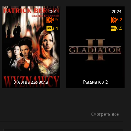
2001
2024
4.9
6.2
3.4
6.5
Жертва дьявола
Гладиатор 2
Смотреть все