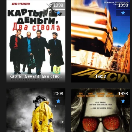
1998
1998
Карты, деньги, два ствола - (Перевод Гоблина)
Такси
2008
1998