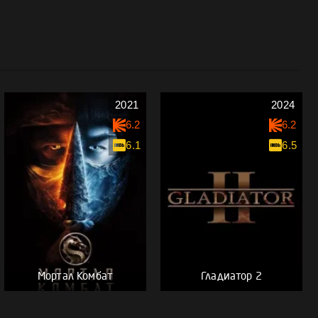
2021
2024
6.2
6.2
6.1
6.5
Мортал Комбат
Гладиатор 2