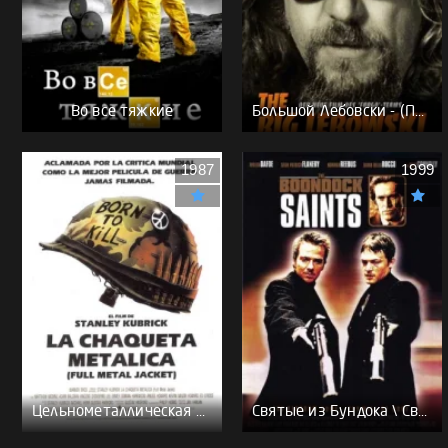
Во все тяжкие
Большой Лебовски - (Перевод Гоблина)
1987
1999
Цельнометаллическая оболочка - (Перевод Гоблина)
Святые из Бундока \ Святые из трущоб - (Перевод Гоблина)