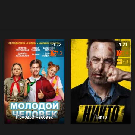
2022
2021
7.3
7.4
7.4
Молодой человек
Никто