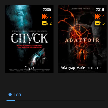
2005
2016
6.8
4.4
7.2
4.5
Спуск
Абатуар: Лабиринт страха
Топ