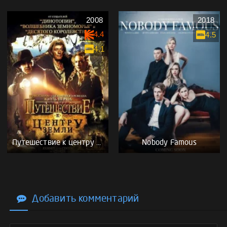
2008
2018
4.4
4.5
4.1
Путешествие к центру Земли
Nobody Famous
Добавить комментарий