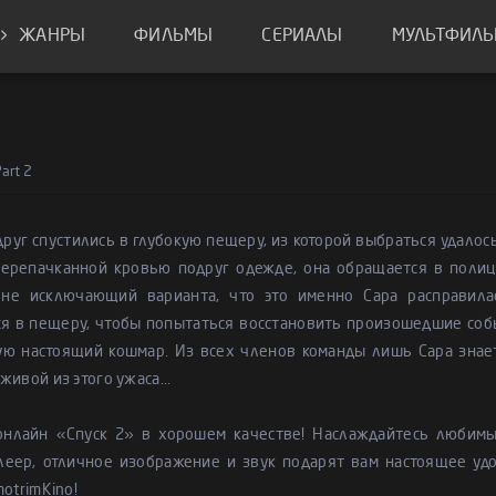
ЖАНРЫ
ФИЛЬМЫ
СЕРИАЛЫ
МУЛЬТФИЛ
2
art 2
руг спустились в глубокую пещеру, из которой выбраться удалос
 перепачканной кровью подруг одежде, она обращается в полиц
 не исключающий варианта, что это именно Сара расправила
я в пещеру, чтобы попытаться восстановить произошедшие собы
ю настоящий кошмар. Из всех членов команды лишь Сара знает 
живой из этого ужаса...
онлайн «Спуск 2» в хорошем качестве! Наслаждайтесь любим
леер, отличное изображение и звук подарят вам настоящее удо
motrimKino!