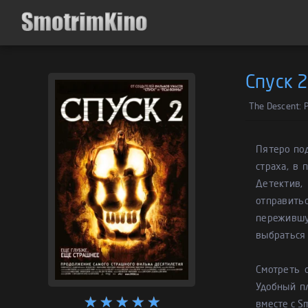
Спуск 
The Descent: P
Пятеро под
страха, в
Детектив,
отправитьс
пережившу
выбраться 
Смотреть 
Удобный п
вместе с S