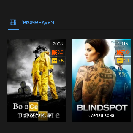
Рекомендуем
2008
2015
8.9
7.0
9.5
7.3
Во все тяжкие
Слепая зона