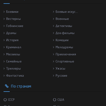
Боевики
Боевые искус...
Вестерны
Военные
Гоблинские
Детективы
Драмы
Док-фильмы
История
Комедии
Криминал
Мелодрамы
Мюзиклы
Приключения
Семейные
Спортивные
Триллеры
Ужасы
Фантастика
Русские
По странам
СССР
США