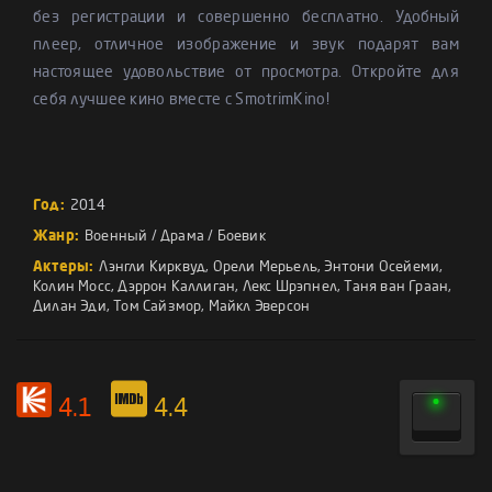
без регистрации и совершенно бесплатно. Удобный
плеер, отличное изображение и звук подарят вам
настоящее удовольствие от просмотра. Откройте для
себя лучшее кино вместе с SmotrimKino!
Год:
2014
Жанр:
Военный
/
Драма
/
Боевик
Актеры:
Лэнгли Кирквуд
,
Орели Мерьель
,
Энтони Осейеми
,
Колин Мосс
,
Дэррон Каллиган
,
Лекс Шрэпнел
,
Таня ван Граан
,
Дилан Эди
,
Том Сайзмор
,
Майкл Эверсон
4.1
4.4