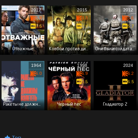
2017
2015
2012
5.9
3.3
5.6
7.5
2.8
5.7
Отважные
Ковбои против динозавров
Они были солдатами 2
1964
1998
2024
6.0
6.9
6.2
5.5
6.5
Ракеты не должны взлететь
Черный пес
Гладиатор 2