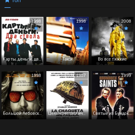
Топ
1998
1998
2008
Карты, деньги, два ствола - (Перевод Гоблина)
Такси
Во все тяжкие
1998
1987
1999
Большой Лебовски - (Перевод Гоблина)
Цельнометаллическая оболочка - (Перевод Гоблина)
Святые из Бундока \ Святые из трущоб - (Перевод Гоблина)