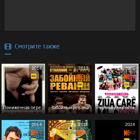
Смотрите также
2014
2013
2008
7.0
7.8
5.9
6.4
7.5
Пониженная передача
Забойный реванш
Первый день оставшейся жизни
2014
2016
2024
6.5
6.2
6.2