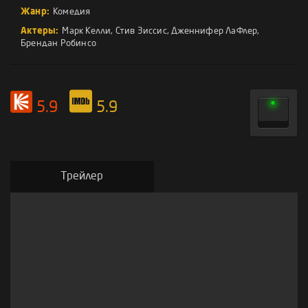
Жанр:
Комедия
Актеры:
Марк Келли
,
Стив Зиссис
,
Дженнифер ЛаФлер
,
Брендан Робинсо
5.9
5.9
Трейлер