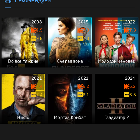
Рекомендуем
2008
2015
2022
8.9
7.0
7.3
9.5
7.3
Во все тяжкие
Слепая зона
Молодой человек
2021
2021
2024
7.4
6.2
6.2
7.4
6.1
6.5
Никто
Мортал Комбат
Гладиатор 2