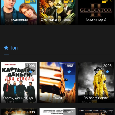
6.8
5.4
6.5
Близнецы
Охотники за головами
Гладиатор 2
Топ
1998
1998
2008
Карты, деньги, два ствола - (Перевод Гоблина)
Такси
Во все тяжкие
1998
1987
1999