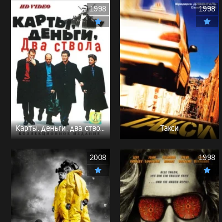
1998
1998
Карты, деньги, два ствола - (Перевод Гоблина)
Такси
2008
1998