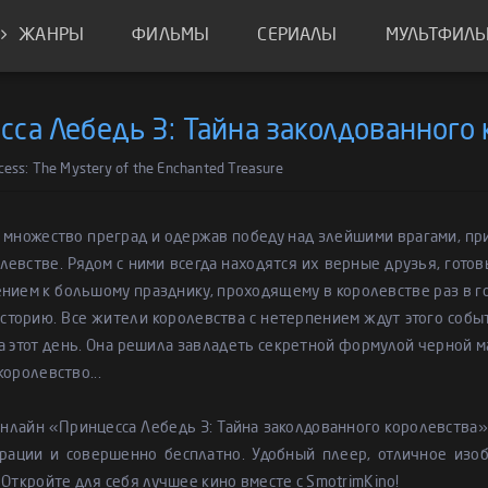
ЖАНРЫ
ФИЛЬМЫ
СЕРИАЛЫ
МУЛЬТФИЛ
сса Лебедь 3: Тайна заколдованного 
cess: The Mystery of the Enchanted Treasure
множество преград и одержав победу над злейшими врагами, пр
левстве. Рядом с ними всегда находятся их верные друзья, гото
нием к большому празднику, проходящему в королевстве раз в г
сторию. Все жители королевства с нетерпением ждут этого событ
 этот день. Она решила завладеть секретной формулой черной ма
королевство...
онлайн «Принцесса Лебедь 3: Тайна заколдованного королевств
трации и совершенно бесплатно. Удобный плеер, отличное изо
 Откройте для себя лучшее кино вместе с SmotrimKino!