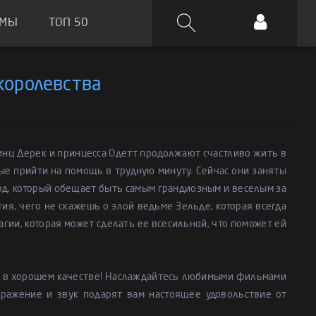
ЬМЫ
ТОП 50
королевства
инц Дерек и принцесса Одетт продолжают счастливо жить в
вые прийти на помощь в трудную минуту. Сейчас они заняты
од, который обещает быть самым грандиозным и веселым за
ия, чего не скажешь о злой ведьме Зельде, которая всегда
гии, которая может сделать ее всесильной, что поможет ей
а» в хорошем качестве! Наслаждайтесь любимыми фильмами
бражение и звук подарят вам настоящее удовольствие от