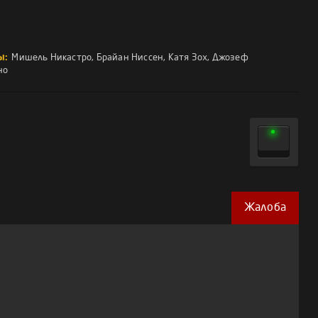
ы:
Мишель Никастро
,
Брайан Ниссен
,
Катя Зох
,
Джозеф
но
Жалоба