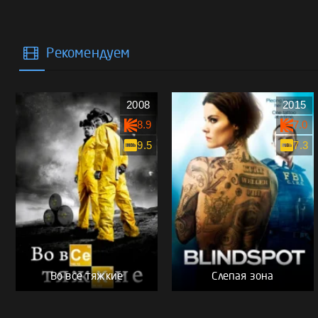
Рекомендуем
2008
2015
8.9
7.0
9.5
7.3
Во все тяжкие
Слепая зона