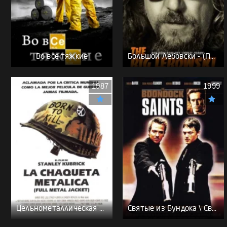
Во все тяжкие
Большой Лебовски - (Перевод Гоблина)
1987
1999
Цельнометаллическая оболочка - (Перевод Гоблина)
Святые из Бундока \ Святые из трущоб - (Перевод Гоблина)