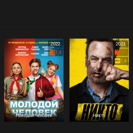
2022
2021
7.3
7.4
7.4
Молодой человек
Никто