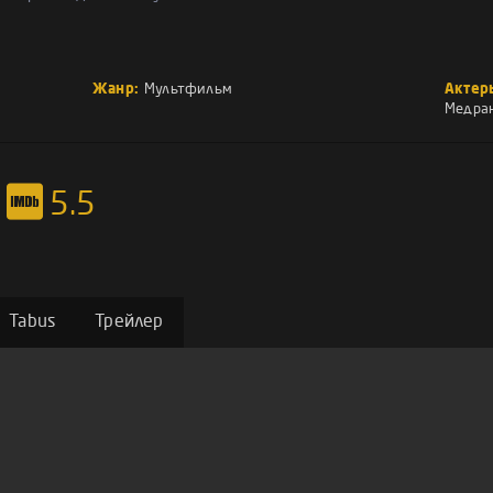
Жанр:
Мультфильм
Актер
Медра
5.5
Tabus
Трейлер