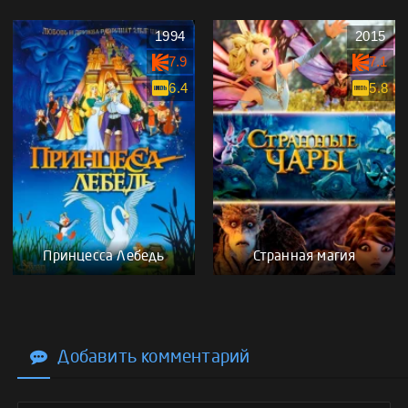
1994
2015
7.9
7.1
6.4
5.8
Принцесса Лебедь
Странная магия
Добавить комментарий