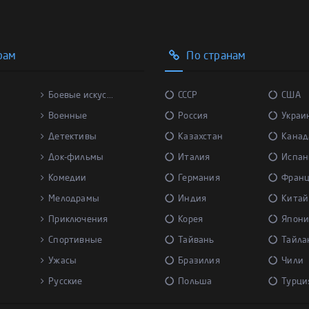
рам
По странам
Боевые искус...
СССР
США
Военные
Россия
Украи
Детективы
Казахстан
Канад
Док-фильмы
Италия
Испан
Комедии
Германия
Фран
Мелодрамы
Индия
Китай
Приключения
Корея
Япони
Спортивные
Тайвань
Тайла
Ужасы
Бразилия
Чили
Русские
Польша
Турци