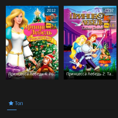
2012
1997
3.5
7.2
3.1
5.6
Принцесса Лебедь 4: Рождество
Принцесса Лебедь 2: Тайна замка
Топ