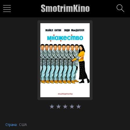
Страна:
США