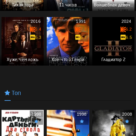
Тихая гора
11 часов
Волшебная девочка
2016
1991
2024
5.4
7.2
6.2
5.3
6.7
6.5
Хуже, чем ложь
Кое-что о Генри
Гладиатор 2
Топ
1998
1998
2008