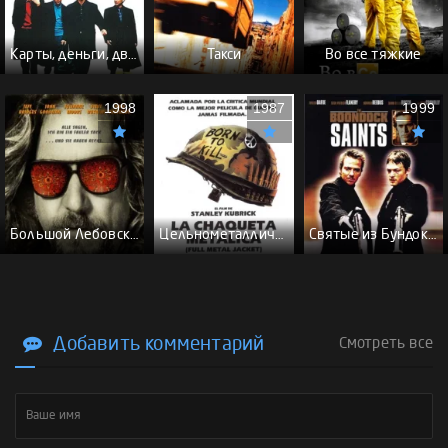
Карты, деньги, два ствола - (Перевод Гоблина)
Такси
Во все тяжкие
1998
1987
1999
Большой Лебовски - (Перевод Гоблина)
Цельнометаллическая оболочка - (Перевод Гоблина)
Святые из Бундока \ Святые из трущоб - (Перевод Гоблина)
Добавить комментарий
Смотреть все