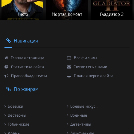
Никто
Мортал Комбат
Гладиатор 2
Навигация
Главная страница
Все фильмы
Статистика сайта
Свяжитесь с нами
Правообладателям
Полная версия сайта
По жанрам
Боевики
Боевые искус...
Вестерны
Военные
Гоблинские
Детективы
Драмы
Док-фильмы