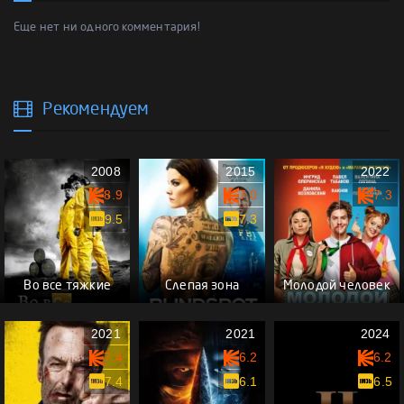
Еще нет ни одного комментария!
Рекомендуем
2008
2015
2022
8.9
7.0
7.3
9.5
7.3
Во все тяжкие
Слепая зона
Молодой человек
2021
2021
2024
7.4
6.2
6.2
7.4
6.1
6.5