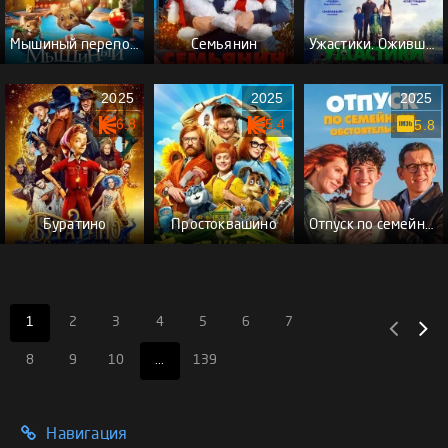
Мышиный переполох
Семьянин
Ужастики. Ожившие рисунки
2025
2025
2025
6.8
5.4
5.8
Буратино
Простоквашино
Отпуск по семейным обстоятельствам
1
2
3
4
5
6
7
8
9
10
...
139
Навигация