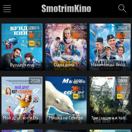
2025
2025
2025
7.5
5.3
5.7
6.5
Вундеркинд
Одна дома 3
Нахимовцы. Янтарный берег
2025
2006
2009
8.2
6.7
6.9
5.7
Мой друг, кот и Пушкин
Мишка на Севере
Три сыщика и тайна замка ужасов