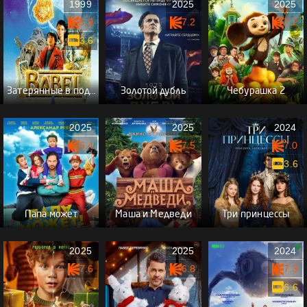
1999
2025
2025
5.9
7.2
7.2
3.6
Затерянные в подземелье
Золотой дубль
Чебурашка 2
2025
2025
2024
6.4
7.5
7.0
3.6
Папа может
Маша и Медведи
Три принцессы
2025
2025
2024
7.6
6.8
7.3
6.6