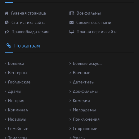
Главная страница
Все фильмы
Статистика сайта
Свяжитесь с нами
Правообладателям
Полная версия сайта
По жанрам
Боевики
Боевые искус...
Вестерны
Военные
Гоблинские
Детективы
Драмы
Док-фильмы
История
Комедии
Криминал
Мелодрамы
Мюзиклы
Приключения
Семейные
Спортивные
Триллеры
Ужасы