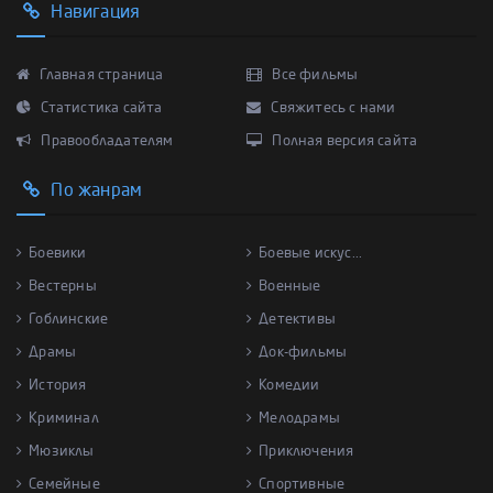
Навигация
Главная страница
Все фильмы
Статистика сайта
Свяжитесь с нами
Правообладателям
Полная версия сайта
По жанрам
Боевики
Боевые искус...
Вестерны
Военные
Гоблинские
Детективы
Драмы
Док-фильмы
История
Комедии
Криминал
Мелодрамы
Мюзиклы
Приключения
Семейные
Спортивные