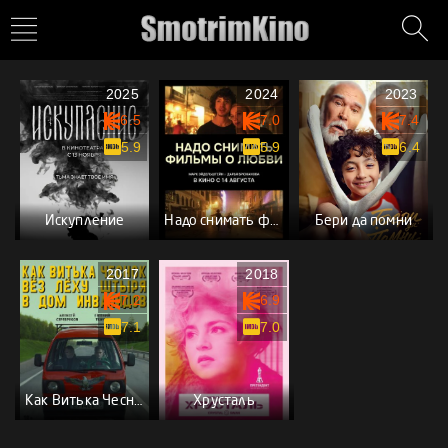
2025
2024
2023
6.5
7.0
7.4
5.9
5.9
6.4
Искупление
Надо снимать фильмы о любви
Бери да помни
2017
2018
7.2
6.9
7.1
7.0
Как Витька Чеснок вез Леху Штыря в дом инвалидов
Хрусталь