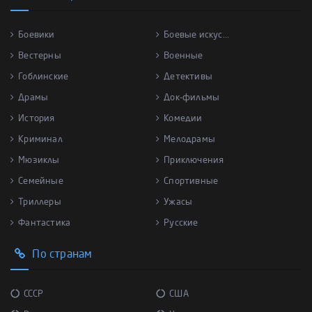
Боевики
Боевые искус...
Вестерны
Военные
Гоблинские
Детективы
Драмы
Док-фильмы
История
Комедии
Криминал
Мелодрамы
Мюзиклы
Приключения
Семейные
Спортивные
Триллеры
Ужасы
Фантастика
Русские
По странам
СССР
США