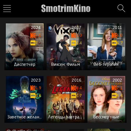
2024
2017
2011
7.0
6.0
6.0
7
6.4
6.7
Диспетчер
Виксен: Фильм
Веб-терапия
2023
2016
2002
5.9
6.4
7.1
5.6
6.7
6.6
Заветное желание
Легенды завтрашнего дня
Бессмертные