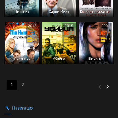
Титаник
Харви Милк
Когда смолкли выстрелы
2013
2015
2001
6.0
7.2
7.6
4.9
7.7
7.6
Охотники
Убийца
Шпионка
1
2
Навигация