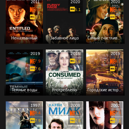
2011
2020
2020
6.3
6.6
5.1
6.1
6.6
Неназванный
Забавное лицо
Самый счастливый сезон
2019
2015
2019
7.9
6.7
5.6
7.6
7.4
Темные воды
Употреблено
Городские истории
1997
2008
2002
8.4
7.1
7.3
7.9
7.5
7.1