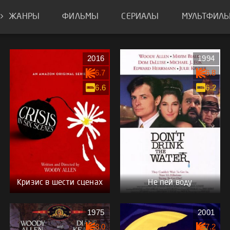
ЖАНРЫ
ФИЛЬМЫ
СЕРИАЛЫ
МУЛЬТФИЛ
2016
1994
6.7
6.8
6.6
6.2
Кризис в шести сценах
Не пей воду
1975
2001
8.0
7.2