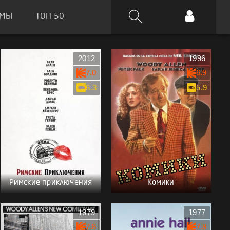
ЬМЫ
ТОП 50
2012
1996
7.0
6.9
6.3
5.9
Римские приключения
Комики
1979
1977
7.8
7.8