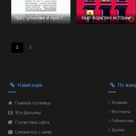
Преступления и проступки
Нью-йоркские истории
1
2
Навигация
По жан
Боевики
Главная страница
Вестерны
Все фильмы
Гоблинские
Статистика сайта
Драмы
Свяжитесь с нами