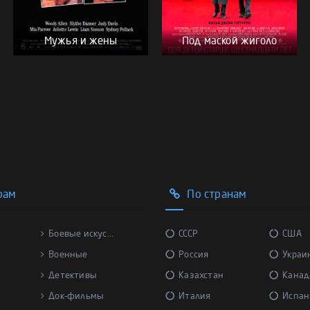
Мужья и жены
Под маской жиголо
рам
По странам
Боевые искус...
СССР
США
Военные
Россия
Украи
Детективы
Казахстан
Канад
Док-фильмы
Италия
Испан