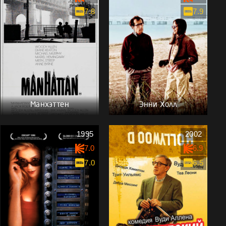
7.8
7.9
Манхэттен
Энни Холл
1995
2002
7.0
6.9
7.0
6.5