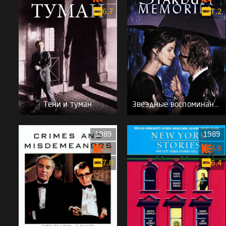
6.7
7.2
Тени и туман
Звездные воспоминания
1989
1989
7.2
6.8
7.8
6.4