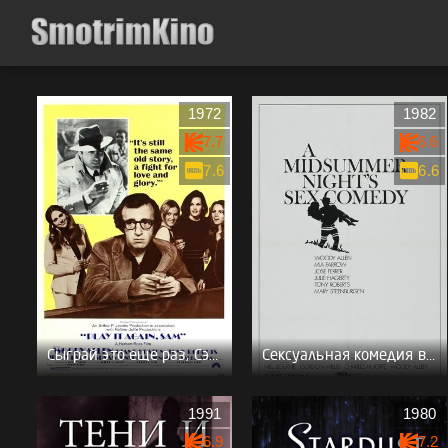
1972
1982
7.7
6.6
7.6
6.6
Сыграй это еще раз, Сэм!
Сексуальная комедия в летнюю ночь
1991
1980
6.9
7.2