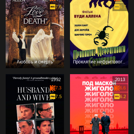
7.6
6.7
Любовь и смерть
Проклятие нефритового скорпиона
1992
2013
7.3
6.6
7.5
6.2