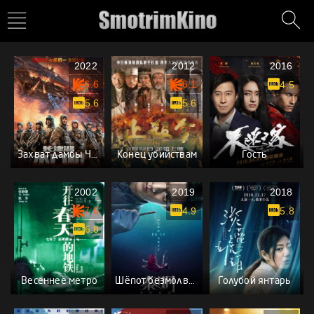
2022
2012
2016
6.6
6.1
4.5
5.6
5.6
Захват дамбы Чосинского водохранилища
Конец убийствам
Гость
2002
2019
2018
7.6
4.9
5.8
6.8
Весеннее метро
Шёпот безмолвного тела
Голубой янтарь