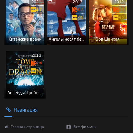
2021
2017
2012
6.7
6.7
4.7
7.1
6.2
Китайские врачи
Ангелы носят белое
Зов Шанхая
2013
4.4
3.8
Легенды: Гробница дракона
Навигация
Главная страница
Все фильмы