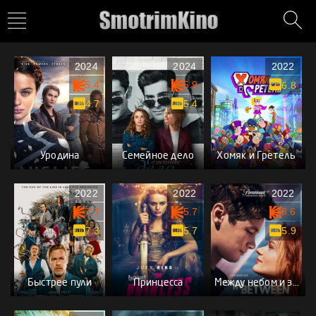
2024
2024
2022
5.4
5.9
6.8
4.7
5.4
Уродина
Семейное дело
Хомяк и Гретель
2022
2022
2022
7.7
5.7
6.6
7.3
5.7
5.9
Быстрее пули
Принцесса
Между небом и землей