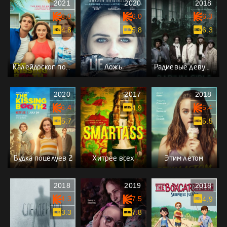
2021
2020
2018
6.0
6.0
6.3
4.8
5.8
6.3
Калейдоскоп поцелуев 3
Ложь
Радиевые девушки
2020
2017
2018
6.4
5.4
4.9
5.7
5.5
Будка поцелуев 2
Хитрее всех
Этим летом
2018
2019
2018
4.3
7.5
4.9
3.3
7.8