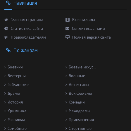
Навигация
Главная страница
Все фильмы
Статистика сайта
Свяжитесь с нами
Правообладателям
Полная версия сайта
По жанрам
Боевики
Боевые искус...
Вестерны
Военные
Гоблинские
Детективы
Драмы
Док-фильмы
История
Комедии
Криминал
Мелодрамы
Мюзиклы
Приключения
Семейные
Спортивные