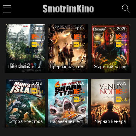
2009
2017
2020
6.7
4.8
5.9
5.7
4.7
5.6
Три сыщика и тайна замка ужасов
Прерванная темнота
Жареный Барри
2019
2018
2009
4.1
6.5
2.8
2.8
6.8
Остров монстров
Нападение шестиглавой акулы
Черная Венера