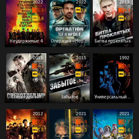
2022
2022
2013
5.3
4.4
3.4
4.8
4.5
Неудержимые 4
Операция «Морской волк»
Битва проклятых
2015
2015
1992
4.1
4.4
7.0
4.3
4.1
6.1
Спецотдел WP
Забытое
Универсальный солдат
2012
2021
2021
7.0
5.9
7.7
6.6
5.3
5.6