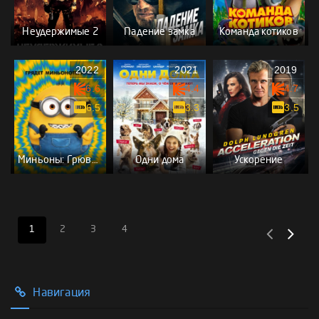
Неудержимые 2
Падение замка
Команда котиков
2022
2021
2019
6.6
4.4
4.7
6.5
3.3
3.5
Миньоны: Грювитация
Одни дома
Ускорение
1
2
3
4
Навигация