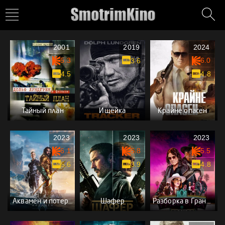
2001
2019
2024
5.3
6.0
3.6
4.5
4.8
Тайный план
Ищейка
Крайне опасен
2023
2023
2023
6.1
5.8
5.5
5.6
3.9
4.8
Аквамен и потерянное царство
Шафер
Разборка в Гранде