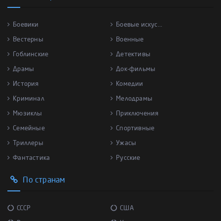
Боевики
Боевые искус...
Вестерны
Военные
Гоблинские
Детективы
Драмы
Док-фильмы
История
Комедии
Криминал
Мелодрамы
Мюзиклы
Приключения
Семейные
Спортивные
Триллеры
Ужасы
Фантастика
Русские
По странам
СССР
США