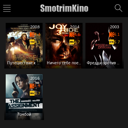
2008
2014
2003
4.4
4.6
6.1
4.1
4.7
5.7
Путешествие к центру Земли
Ничего себе поездочка 3
Фредди против Джейсона
2016
4.9
4.7
Томбой