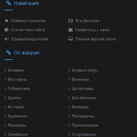
Навигация
Главная страница
Все фильмы
Статистика сайта
Свяжитесь с нами
Правообладателям
Полная версия сайта
По жанрам
Боевики
Боевые искус...
Вестерны
Военные
Гоблинские
Детективы
Драмы
Док-фильмы
История
Комедии
Криминал
Мелодрамы
Мюзиклы
Приключения
Семейные
Спортивные