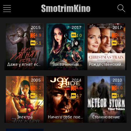
2015
2017
2017
4.9
6.2
4.0
5.1
6.4
Даже у ягнят есть зубы
Захваченный
Рождественский поезд
2005
2014
2010
5.2
4.6
4.0
4.7
4.7
3.6
Электра
Ничего себе поездочка 3
Столкновение