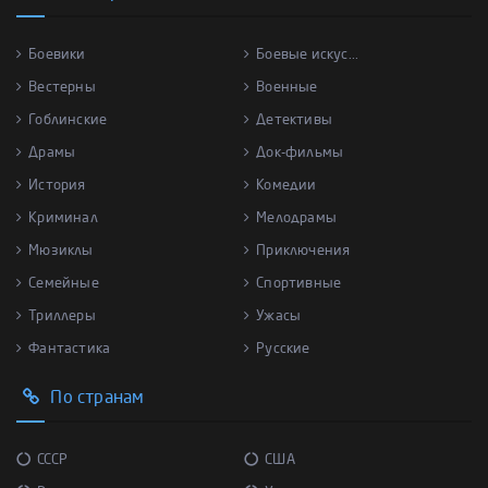
Боевики
Боевые искус...
Вестерны
Военные
Гоблинские
Детективы
Драмы
Док-фильмы
История
Комедии
Криминал
Мелодрамы
Мюзиклы
Приключения
Семейные
Спортивные
Триллеры
Ужасы
Фантастика
Русские
По странам
СССР
США