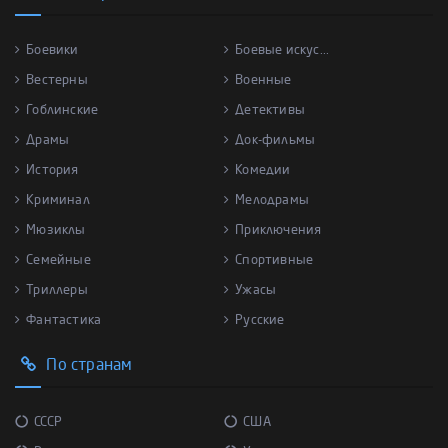
Боевики
Боевые искус...
Вестерны
Военные
Гоблинские
Детективы
Драмы
Док-фильмы
История
Комедии
Криминал
Мелодрамы
Мюзиклы
Приключения
Семейные
Спортивные
Триллеры
Ужасы
Фантастика
Русские
По странам
СССР
США