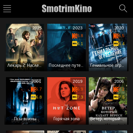
2025
2023
2020
5.8
6.5
6.1
6.4
Лекарь 2: Наследие Авиценны
Последнее путешествие «Деметра»
Гениальное ограбление
2001
2019
2006
6.7
6.9
7.1
6.8
7.3
7.5
Псы-воины
Горячая зона
Ветер, который качает вереск