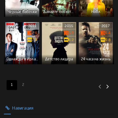
Черные бабочки
Давайте поохотимся
Нобл
2011
2015
2017
7.6
5.9
6.4
7.3
6.2
5.8
Однажды в Ирландии
Детство лидера
24 часа на жизнь
1
2
Навигация