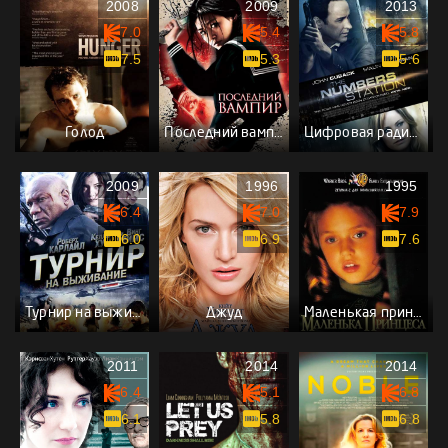
2008
2009
2013
7.0
5.4
5.8
7.5
5.3
5.6
Голод
Последний вампир
Цифровая радиостанция
2009
1996
1995
6.4
7.0
7.9
6.0
6.9
7.6
Турнир на выживание
Джуд
Маленькая принцесса
2011
2014
2014
6.4
5.1
6.8
6.1
5.8
6.8