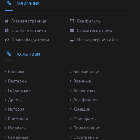
Навигация
Главная страница
Все фильмы
Статистика сайта
Свяжитесь с нами
Правообладателям
Полная версия сайта
По жанрам
Боевики
Боевые искус...
Вестерны
Военные
Гоблинские
Детективы
Драмы
Док-фильмы
История
Комедии
Криминал
Мелодрамы
Мюзиклы
Приключения
Семейные
Спортивные