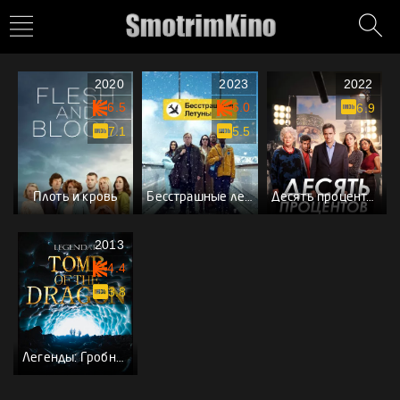
2020
2023
2022
6.5
6.0
6.9
7.1
5.5
Плоть и кровь
Бесстрашные летуны
Десять процентов
2013
4.4
3.8
Легенды: Гробница дракона