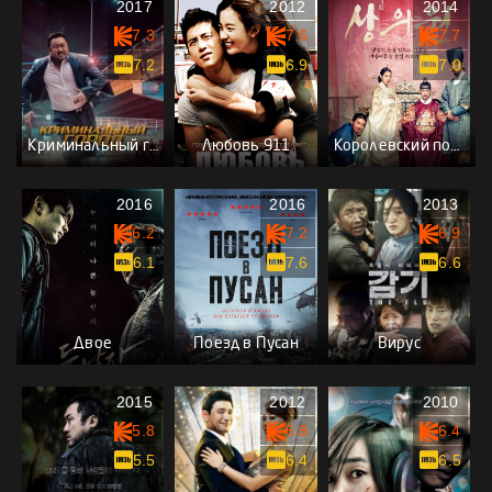
2017
2012
2014
7.3
7.6
7.7
7.2
6.9
7.0
Криминальный город
Любовь 911
Королевский портной
2016
2016
2013
6.2
7.2
6.9
6.1
7.6
6.6
Двое
Поезд в Пусан
Вирус
2015
2012
2010
5.8
6.8
6.4
5.5
6.4
6.5