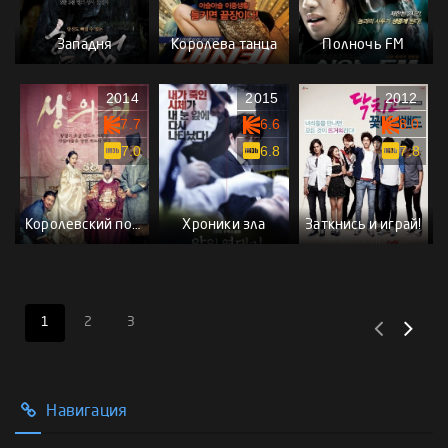
Западня
Королева танца
Полночь FM
2014
2015
2012
7.7
6.6
8.0
7.0
6.8
7.8
Королевский портной
Хроники зла
Заткнись и играй!
1
2
3
Навигация