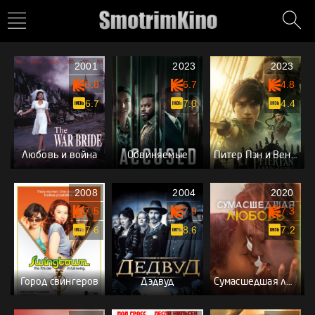
2001
2023
2023
6.8
6.7
4.8
6.7
7.0
4.4
Любовь и война
Обвиняемые
Питер Пэн и Венди
2008
2004
2020
7.5
7.9
7.3
7.6
8.6
7.2
Город свингеров
Дэдвуд
Сумасшедшая любовь