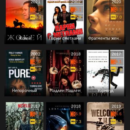
2021
2002
2020
6.2
6.1
6.9
6.3
5.9
7.0
Жокей
Парни с метлами
Фрагменты женщины
2002
2018
2017
7.0
6.0
6.1
6.8
6.3
7.0
Непорочный
Мадлен Мадлен
Уормвуд
2017
2018
2019
6.3
6.9
6.6
6.2
7.3
7.3