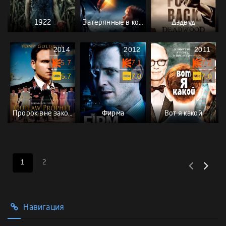
1922
Затерянные в космосе
Дэдвуд
2014
2012
2011
5.7
7.1
7.2
5.7
7.0
7.0
Пророк вне закона: Уоррен Джеффс
Фирма
Вот я какой
1
2
Навигация