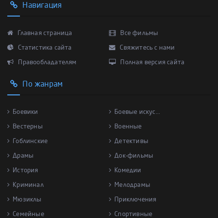
Навигация
Главная страница
Все фильмы
Статистика сайта
Свяжитесь с нами
Правообладателям
Полная версия сайта
По жанрам
Боевики
Боевые искус...
Вестерны
Военные
Гоблинские
Детективы
Драмы
Док-фильмы
История
Комедии
Криминал
Мелодрамы
Мюзиклы
Приключения
Семейные
Спортивные