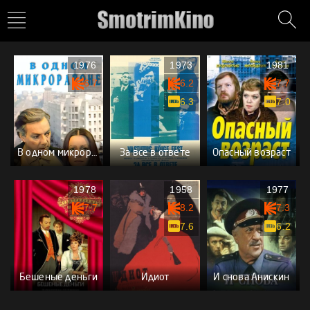
1976
1973
1981
6.7
6.2
7.7
6.3
7.0
В одном микрорайоне
За все в ответе
Опасный возраст
1978
1958
1977
7.7
8.2
7.3
7.6
6.2
Бешеные деньги
Идиот
И снова Анискин