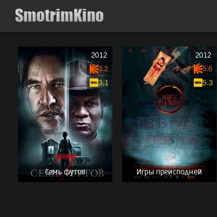
2012
2012
3.2
5.6
3.1
5.3
Семь футов
Игры преисподней