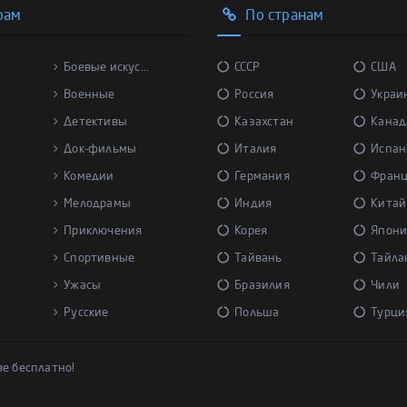
рам
По странам
Боевые искус...
СССР
США
Военные
Россия
Украи
Детективы
Казахстан
Канад
Док-фильмы
Италия
Испан
Комедии
Германия
Фран
Мелодрамы
Индия
Китай
Приключения
Корея
Япони
Спортивные
Тайвань
Тайла
Ужасы
Бразилия
Чили
Русские
Польша
Турци
ве бесплатно!