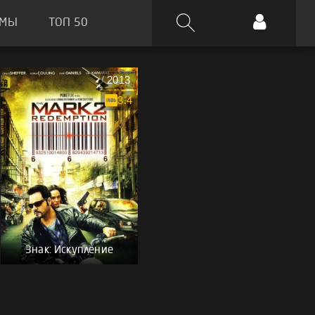
ЬМЫ
ТОП 50
2013
3.4
Знак: Искупление