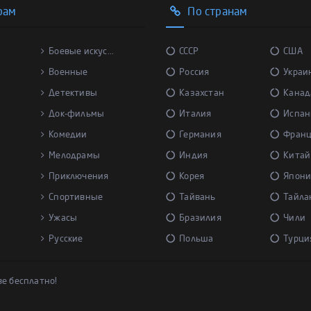
рам
По странам
Боевые искус...
СССР
США
Военные
Россия
Украи
Детективы
Казахстан
Канад
Док-фильмы
Италия
Испан
Комедии
Германия
Фран
Мелодрамы
Индия
Китай
Приключения
Корея
Япони
Спортивные
Тайвань
Тайла
Ужасы
Бразилия
Чили
Русские
Польша
Турци
ве бесплатно!