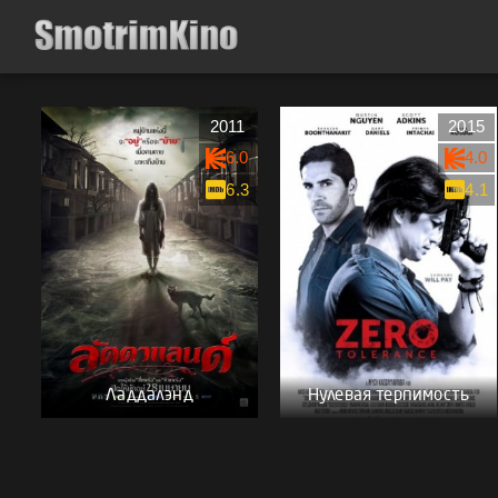
2011
2015
6.0
4.0
6.3
4.1
Ладдалэнд
Нулевая терпимость