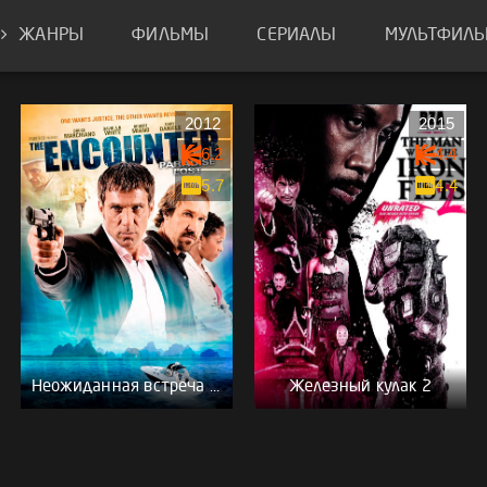
ЖАНРЫ
ФИЛЬМЫ
СЕРИАЛЫ
МУЛЬТФИЛ
2012
2015
6.2
4.4
5.7
4.4
Неожиданная встреча 2: Потеряный рай
Железный кулак 2