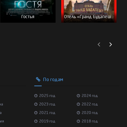
Гостья
Отель «Гранд Будапешт»
По годам
2025 год
2024 год
на
2023 год
2022 год
а
2021 год
2020 год
ия
2019 год
2018 год