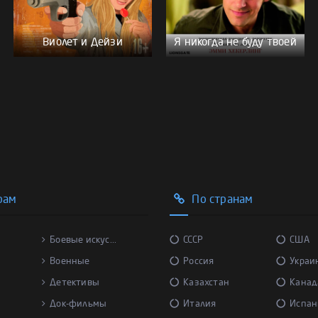
Виолет и Дейзи
Я никогда не буду твоей
рам
По странам
Боевые искус...
СССР
США
Военные
Россия
Украи
Детективы
Казахстан
Канад
Док-фильмы
Италия
Испан