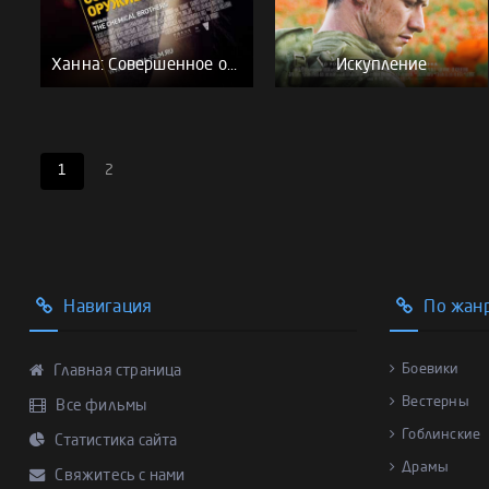
Ханна: Совершенное оружие
Искупление
1
2
Навигация
По жан
Боевики
Главная страница
Вестерны
Все фильмы
Гоблинские
Статистика сайта
Драмы
Свяжитесь с нами