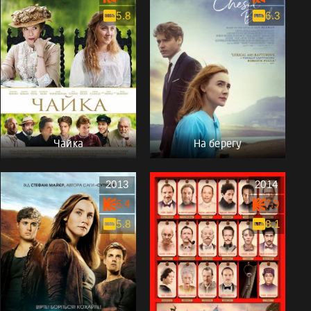
5.8
6.3
Чайка
На берегу
2013
2014
6.4
7.9
5.8
8.1