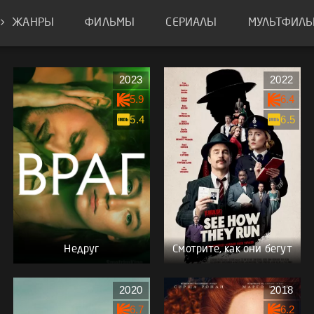
ЖАНРЫ
ФИЛЬМЫ
СЕРИАЛЫ
МУЛЬТФИЛ
2023
2022
5.9
6.4
5.4
6.5
Недруг
Смотрите, как они бегут
2020
2018
6.7
6.2