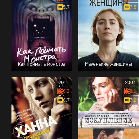
5.7
7.8
Как поймать монстра
Маленькие женщины
2011
2007
6.2
8.1
6.7
7.8