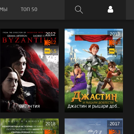
ЬМЫ
ТОП 50
2012
2013
6.2
6.3
6.5
6
Византия
Джастин и рыцари доблести
2018
2017
6.3
6.3