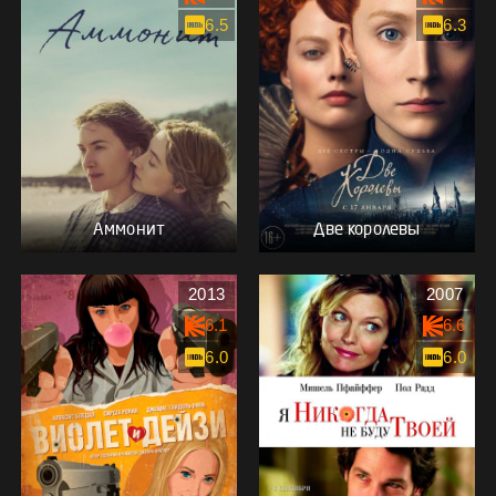
6.5
6.3
Аммонит
Две королевы
2013
2007
6.1
6.6
6.0
6.0