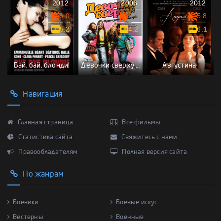
2012
2006
2012
6.0
5.6
5.8
5.2
4.2
6.1
Бай, бай, блонди!
Девочки сверху: Французский поцелуй
Августина
Навигация
Главная страница
Все фильмы
Статистика сайта
Свяжитесь с нами
Правообладателям
Полная версия сайта
По жанрам
Боевики
Боевые искус...
Вестерны
Военные