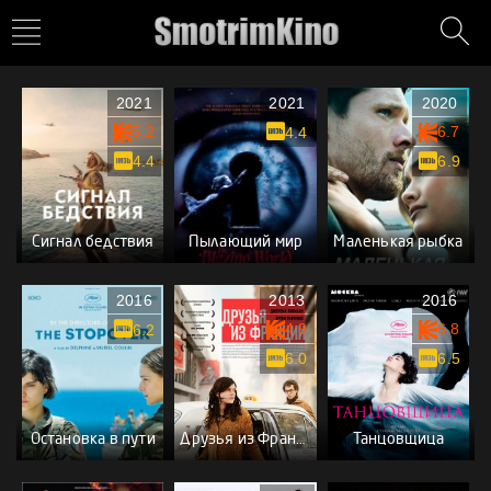
2021
2021
2020
5.2
6.7
4.4
4.4
6.9
Сигнал бедствия
Пылающий мир
Маленькая рыбка
2016
2013
2016
4.9
6.8
6.2
6.0
6.5
Остановка в пути
Друзья из Франции
Танцовщица