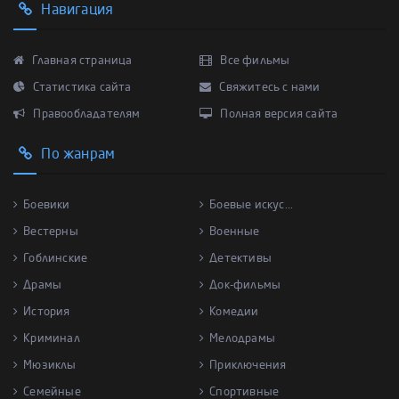
Навигация
Главная страница
Все фильмы
Статистика сайта
Свяжитесь с нами
Правообладателям
Полная версия сайта
По жанрам
Боевики
Боевые искус...
Вестерны
Военные
Гоблинские
Детективы
Драмы
Док-фильмы
История
Комедии
Криминал
Мелодрамы
Мюзиклы
Приключения
Семейные
Спортивные