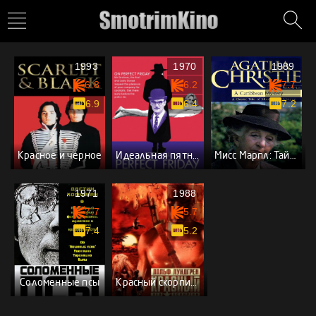
1993
1970
1989
6.8
6.2
7.7
6.9
6.4
7.2
Красное и черное
Идеальная пятница для преступления
Мисс Марпл: Тайна Карибского залива
1971
1988
7.7
5.7
7.4
5.2
Соломенные псы
Красный скорпион