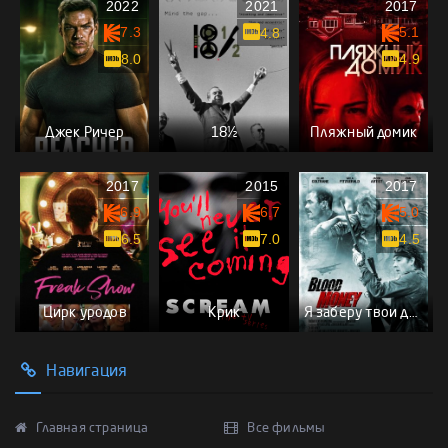
2022
2021
2017
7.3
5.1
4.8
8.0
4.9
Джек Ричер
18½
Пляжный домик
2017
2015
2017
6.9
6.7
5.0
6.5
7.0
4.5
Цирк уродов
Крик
Я заберу твои деньги
Навигация
Главная страница
Все фильмы