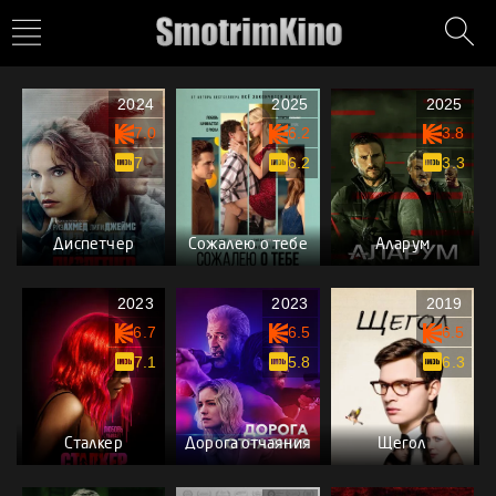
2024
2025
2025
7.0
6.2
3.8
7
6.2
3.3
Диспетчер
Сожалею о тебе
Аларум
2023
2023
2019
6.7
6.5
6.5
7.1
5.8
6.3
Сталкер
Дорога отчаяния
Щегол