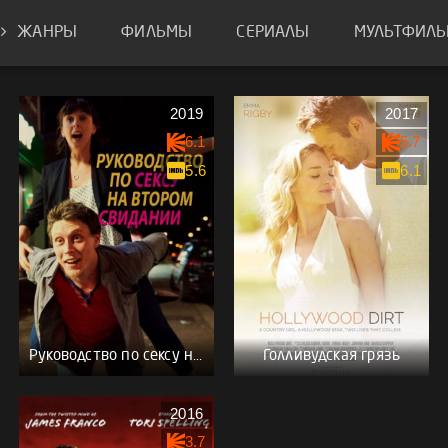
ЖАНРЫ
ФИЛЬМЫ
СЕРИАЛЫ
МУЛЬТФИЛ
2019
2017
6.1
5.7
5.6
6.1
Руководство по сексу на втором свидании
Голливудская грязь
2016
3.7