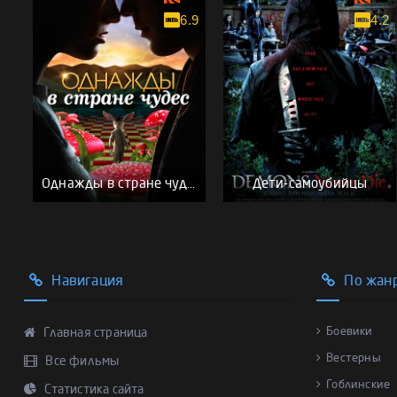
6.9
4.2
Однажды в стране чудес
Дети-самоубийцы
Навигация
По жан
Боевики
Главная страница
Вестерны
Все фильмы
Гоблинские
Статистика сайта