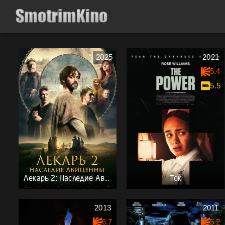
2025
2021
5.4
5.5
Лекарь 2: Наследие Авиценны
Ток
2013
2011
6.7
5.2