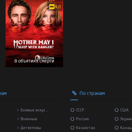
4.0
В объятиях смерти
рам
По странам
Боевые искус...
СССР
США
Военные
Россия
Украи
Детективы
Казахстан
Канад