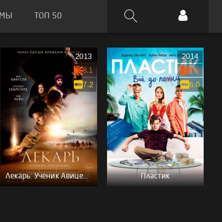
ЬМЫ
ТОП 50
2013
2014
8.1
6.3
7.2
6.0
Лекарь: Ученик Авиценны
Пластик