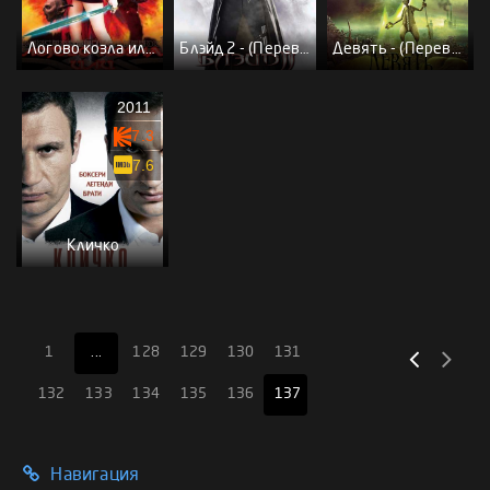
Логово козла или Возвращение Саурона - (Пародийный перевод)
Блэйд 2 - (Перевод Гоблина)
Девять - (Перевод Гоблина)
2011
7.3
7.6
Кличко
1
...
128
129
130
131
132
133
134
135
136
137
Навигация