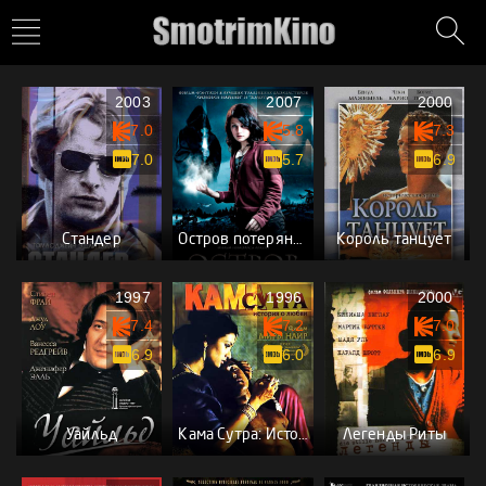
2003
2007
2000
7.0
5.8
7.3
7.0
5.7
6.9
Стандер
Остров потерянных душ
Король танцует
1997
1996
2000
7.4
7.2
7.0
6.9
6.0
6.9
Уайльд
Кама Сутра: История любви
Легенды Риты