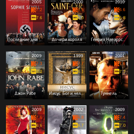
2005
2000
2010
7.2
6.5
6.6
7.6
6.0
5.8
Последние дни Софии Шолль
Дочери короля
Генрих Наваррский
2009
1999
2001
7.3
7.7
7.6
7.2
6.1
7.7
Джон Рабе
Иисус. Бог и человек
Туннель
2009
2002
2009
7.6
6.8
7.4
6.6
6.7
7.0