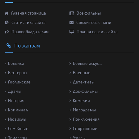
Главная страница
Все фильмы
Статистика сайта
Свяжитесь с нами
Правообладателям
Полная версия сайта
По жанрам
Боевики
Боевые искус...
Вестерны
Военные
Гоблинские
Детективы
Драмы
Док-фильмы
История
Комедии
Криминал
Мелодрамы
Мюзиклы
Приключения
Семейные
Спортивные
Триллеры
Ужасы