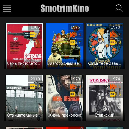
1966
1976
1978
6.6
5.3
5.5
5.7
5.8
Семь пистолетов МакГрегоров
Благородный венецианец
Когда тебе двадцать
2019
1979
1974
6.3
6.5
7.3
6.5
6.5
Отрицательные числа
Жизнь прекрасна
Ставиский