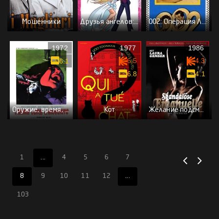
Мошенники
Друзья ангелов: Между мечтой и реальностью
002: Операция Луна
1972
1977
1986
6.5
4.3
6.1
6.8
4.1
Оружие, время, мотив
Кот
Желание подсматривать
1
...
4
5
6
7
8
9
10
11
12
...
103