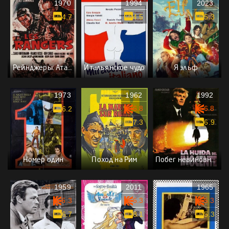
1970
1994
2023
4.7
4.5
5.3
Рейнджеры: Атака в час Икс
Итальянское чудо
Я эльф
1973
1962
1992
6.8
6.8
6.2
7.3
6.9
Номер один
Поход на Рим
Побег невиновного
1959
2011
1965
6.3
6.3
5.3
6.7
8.1
5.3