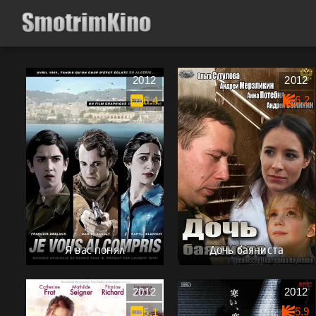
2012
2012
6.2
6.4
Я вас понял
Дочь баяниста
2012
2012
5.9
5.1