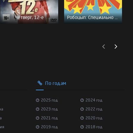
Четверг, 12-е
Робоцып: Специально для DC Comics
По годам
2025 год
2024 год
на
2023 год
2022 год
а
2021 год
2020 год
ия
2019 год
2018 год