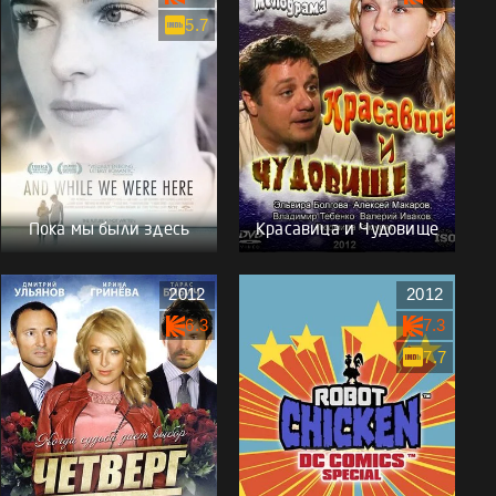
5.7
Пока мы были здесь
Красавица и Чудовище
2012
2012
6.3
7.3
7.7