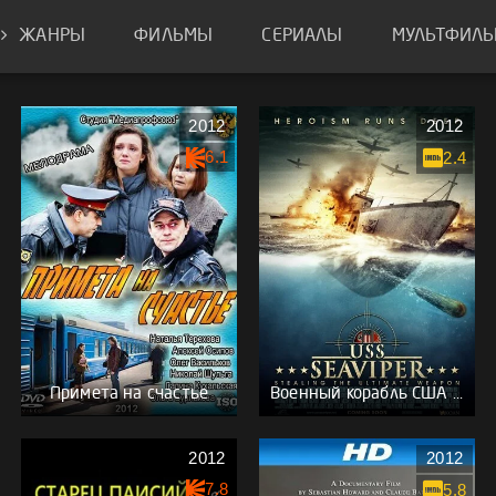
ЖАНРЫ
ФИЛЬМЫ
СЕРИАЛЫ
МУЛЬТФИЛ
2012
2012
6.1
2.4
Примета на счастье
Военный корабль США – Морская гадюка
2012
2012
7.8
5.8