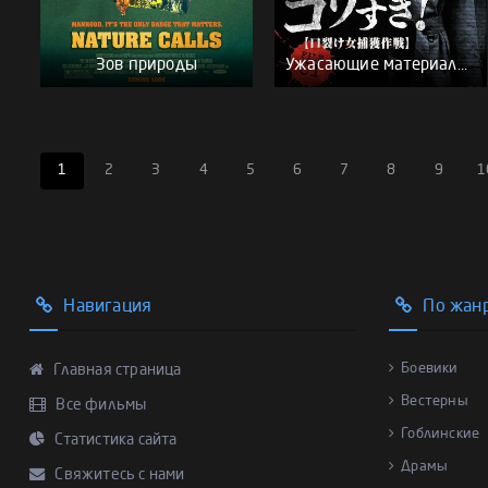
Зов природы
Ужасающие материалы, файл 1: Операция по поимке женщины с разрезанным ртом
1
2
3
4
5
6
7
8
9
1
Навигация
По жан
Боевики
Главная страница
Вестерны
Все фильмы
Гоблинские
Статистика сайта
Драмы
Свяжитесь с нами