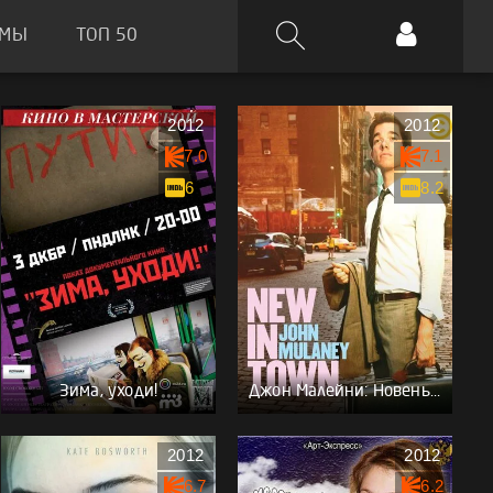
ЬМЫ
ТОП 50
2012
2012
7.0
7.1
6
8.2
Зима, уходи!
Джон Малейни: Новенький в городе
2012
2012
6.7
6.2