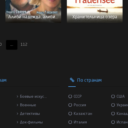
Алиби-надежда, алиби-любовь
Хранительница озера
0
...
112
рам
По странам
Боевые искус...
СССР
США
Военные
Россия
Украи
Детективы
Казахстан
Канад
Док-фильмы
Италия
Испан