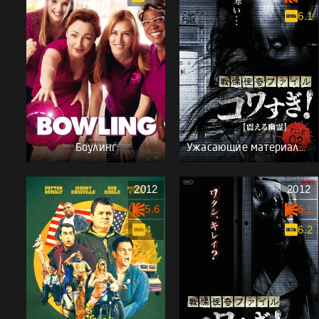
6.1
Боулинг
Ужасающие материалы, файл 2: Дрожащий призрак
2012
2012
5.6
6.1
4
6.2