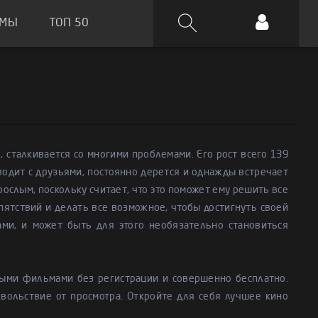
ЬМЫ
ТОП 50
, сталкивается со многими проблемами. Его рост всего 139
водит с друзьями, постоянно дерется и однажды встречает
ослым, поскольку считает, что это поможет ему решить все
ятствий и делать все возможное, чтобы достигнуть своей
ми, и может быть для этого необязательно становиться
ыми фильмами без регистрации и совершенно бесплатно.
вольствие от просмотра. Откройте для себя лучшее кино