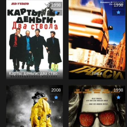
1998
1998
Карты, деньги, два ствола - (Перевод Гоблина)
Такси
2008
1998