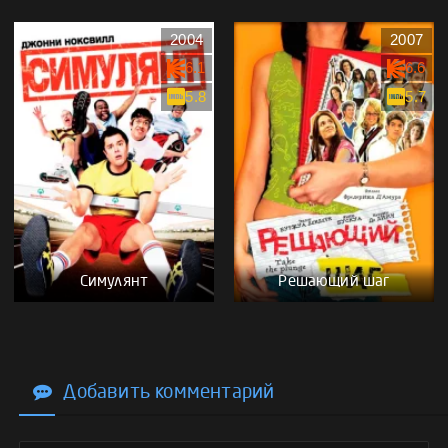
2004
2007
6.1
6.6
5.8
5.7
Симулянт
Решающий шаг
Добавить комментарий