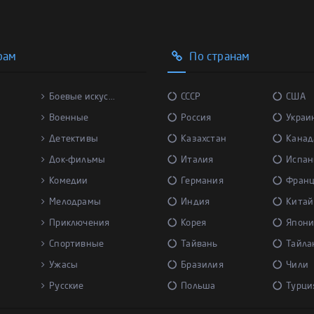
рам
По странам
Боевые искус...
СССР
США
Военные
Россия
Украи
Детективы
Казахстан
Канад
Док-фильмы
Италия
Испан
Комедии
Германия
Фран
Мелодрамы
Индия
Китай
Приключения
Корея
Япони
Спортивные
Тайвань
Тайла
Ужасы
Бразилия
Чили
Русские
Польша
Турци