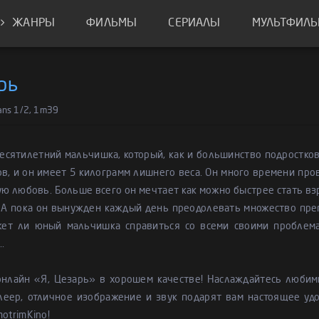
ЖАНРЫ
ФИЛЬМЫ
СЕРИАЛЫ
МУЛЬТФИЛ
рь
 ans 1/2, 1m39
есятилетний мальчишка, который, как и большинство подростков
в, и он имеет 5 килограмм лишнего веса. Он много времени про
ю любовь. Больше всего он мечтает как можно быстрее стать взр
 А пока он вынужден каждый день преодолевать множество преп
жет ли юный мальчишка справиться со всеми своими проблема
.
онлайн «Я, Цезарь» в хорошем качестве! Наслаждайтесь любим
леер, отличное изображение и звук подарят вам настоящее удо
motrimKino!