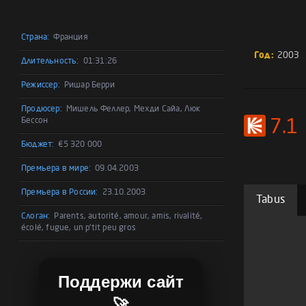
Страна:
Франция
Год:
2003
Длительность:
01:31:26
Режиссер:
Ришар Берри
Продюсер:
Мишель Феллер, Мехди Сайа, Люк
Бессон
7.1
Бюджет:
€5 320 000
Премьера в мире:
09.04.2003
Премьера в России:
23.10.2003
Tabus
Слоган:
Parents, autorité, amour, amis, rivalité,
écolé, fugue, un p'tit peu gros
Поддержи сайт
🚀