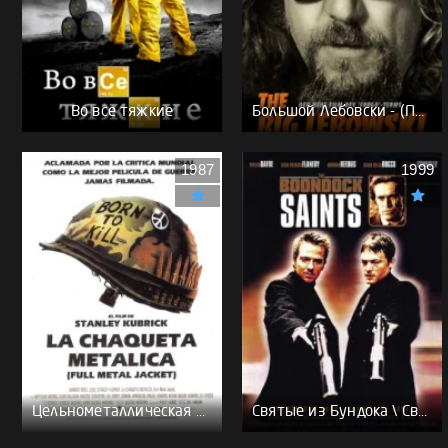
Во все тяжкие
Большой Лебовски - (Перевод Гоблина)
1987
1999
Цельнометаллическая оболочка - (Перевод Гоблина)
Святые из Бундока \ Святые из трущоб - (Перевод Гоблина)