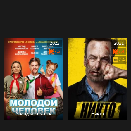
2022
2021
7.3
7.4
7.4
Молодой человек
Никто