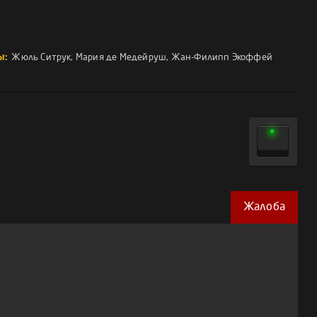
ы:
Жюль Ситрук
,
Мария де Медейруш
,
Жан-Филипп Экоффей
Жалоба