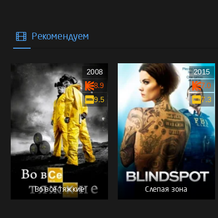
Рекомендуем
2008
2015
8.9
7.0
9.5
7.3
Во все тяжкие
Слепая зона