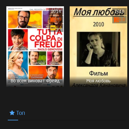
2014
2010
6.9
6.0
6.4
Во всем виноват Фрейд
Моя любовь
Топ