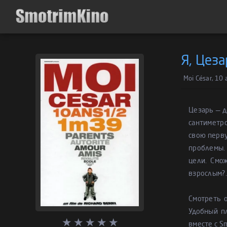
Я, Цеза
Moi César, 10
Цезарь — д
сантиметро
свою перву
проблемы.
цели. Смо
взрослым?..
Смотреть 
Удобный п
вместе с S