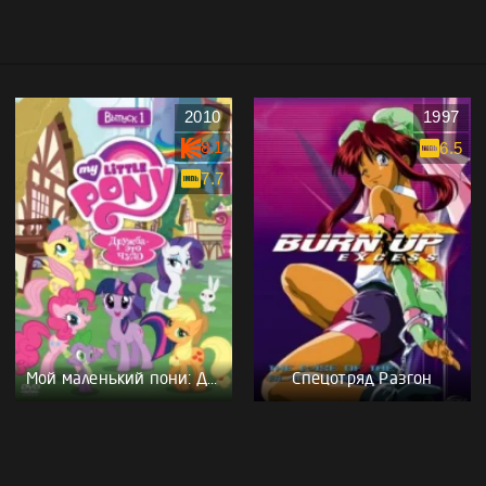
2010
1997
8.1
6.5
7.7
Мой маленький пони: Дружба – это чудо
Спецотряд Разгон