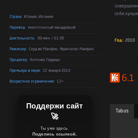
совершенно
себя лучше
Страна:
Италия, Испания
Перевод:
многоголосый закадровый
Длительность:
99 мин. / 01:39
Год:
2010
Режиссер:
Серджо Манфио, Франческо Манфио
Продюсер:
Антонио Гарридо
Премьера в мире:
22 января 2010
6.1
Возрастное ограничение:
12+
Поддержи сайт
Tabus
🚀
Ты уже здесь.
Поделись ссылкой.