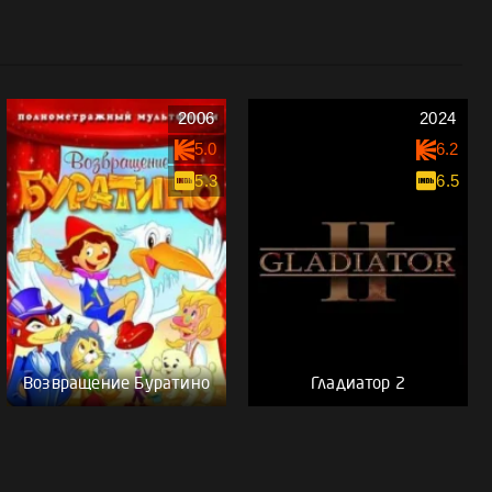
2006
2024
5.0
6.2
5.3
6.5
Возвращение Буратино
Гладиатор 2