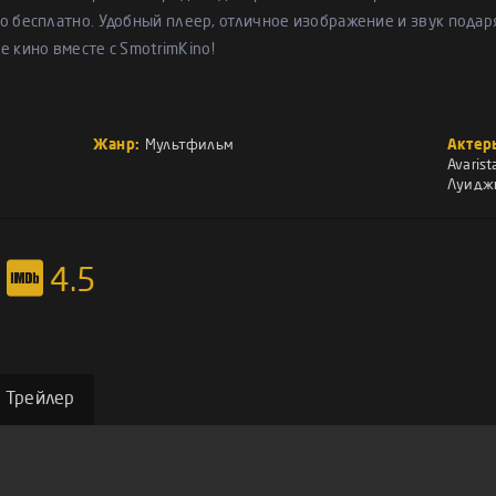
 бесплатно. Удобный плеер, отличное изображение и звук подар
е кино вместе с SmotrimKino!
Жанр:
Мультфильм
Актер
Avarist
Луидж
4.5
Трейлер