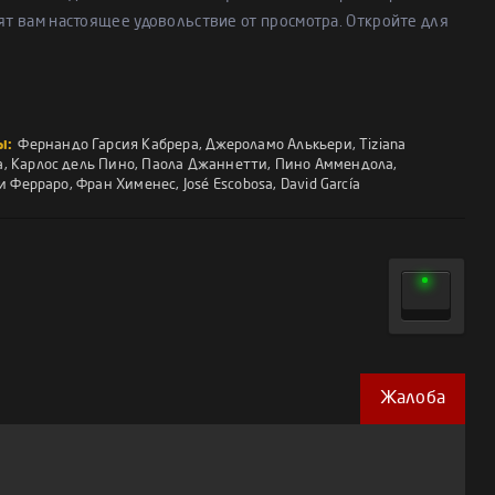
ят вам настоящее удовольствие от просмотра. Откройте для
ы:
Фернандо Гарсия Кабрера
,
Джероламо Алькьери
,
Tiziana
a
,
Карлос дель Пино
,
Паола Джаннетти
,
Пино Аммендола
,
и Ферраро
,
Фран Хименес
,
José Escobosa
,
David García
Жалоба