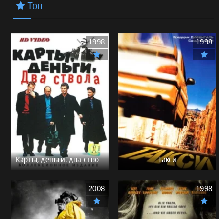
Топ
1998
1998
Карты, деньги, два ствола - (Перевод Гоблина)
Такси
2008
1998