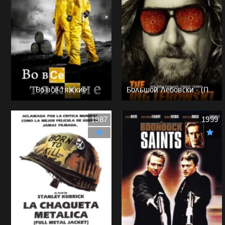
Во все тяжкие
Большой Лебовски - (Перевод Гоблина)
1987
1999