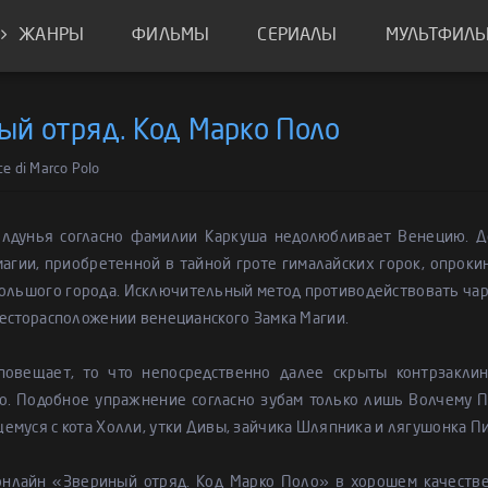
ЖАНРЫ
ФИЛЬМЫ
СЕРИАЛЫ
МУЛЬТФИЛ
ый отряд. Код Марко Поло
dice di Marco Polo
олдунья согласно фамилии Каркуша недолюбливает Венецию. До
агии, приобретенной в тайной гроте гималайских горок, опроки
ольшого города. Исключительный метод противодействовать чар
есторасположении венецианского Замка Магии.
повещает, то что непосредственно далее скрыты контрзакли
о. Подобное упражнение согласно зубам только лишь Волчему 
муся с кота Холли, утки Дивы, зайчика Шляпника и лягушонка Пио
онлайн «Звериный отряд. Код Марко Поло» в хорошем качеств