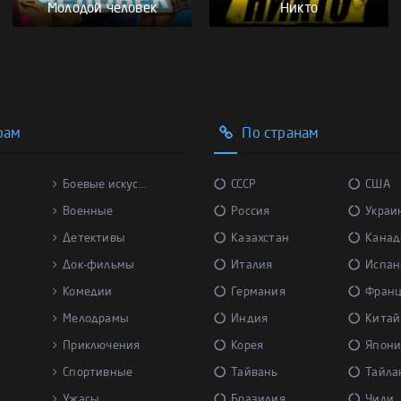
Молодой человек
Никто
рам
По странам
Боевые искус...
СССР
США
Военные
Россия
Украи
Детективы
Казахстан
Канад
Док-фильмы
Италия
Испан
Комедии
Германия
Фран
Мелодрамы
Индия
Китай
Приключения
Корея
Япони
Спортивные
Тайвань
Тайла
Ужасы
Бразилия
Чили