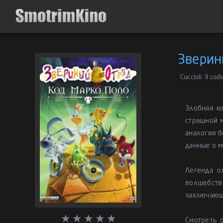
Зверин
Cuccioli: Il co
Злобная к
страшной м
аналогия б
данные о м
Легенда о
волшебств
заключающе
Смотреть 