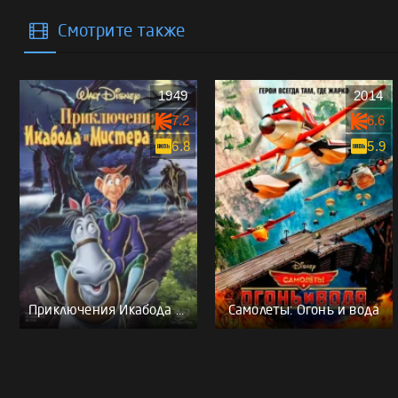
Смотрите также
1949
2014
7.2
6.6
6.8
5.9
Приключения Икабода и мистера Тоада
Самолеты: Огонь и вода