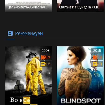
Цельнометаллическая оболочка - (Перевод Гоблина)
Святые из Бундока \ Святые из трущоб - (Перевод Гоблина)
Рекомендуем
2008
2015
8.9
7.0
9.5
7.3