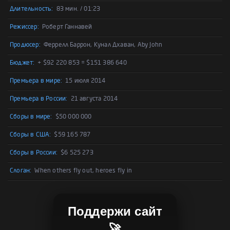
Длительность:
83 мин. / 01:23
Режиссер:
Роберт Ганнавей
Продюсер:
Феррелл Баррон, Кунал Дхаван, Aby John
Бюджет:
+ $92 220 853 = $151 386 640
Премьера в мире:
15 июля 2014
Премьера в России:
21 августа 2014
Сборы в мире:
$50 000 000
Сборы в США:
$59 165 787
Сборы в России:
$6 525 273
Слоган:
When others fly out, heroes fly in
Поддержи сайт
🚀