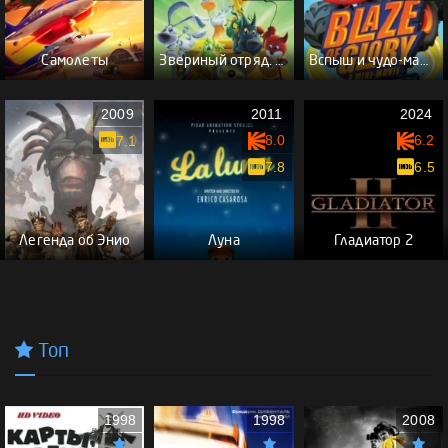
Самолеты
Звериный отряд. Код Марко Поло
Вспыш и чудо-машинки
2009
2011
2024
8.0
6.2
7.1
7.8
6.5
Легенда об Энио
Луна
Гладиатор 2
Топ
1998
1998
2008