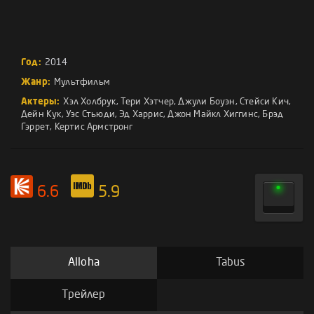
Год:
2014
Жанр:
Мультфильм
Актеры:
Хэл Холбрук
,
Тери Хэтчер
,
Джули Боуэн
,
Стейси Кич
,
Дейн Кук
,
Уэс Стьюди
,
Эд Харрис
,
Джон Майкл Хиггинс
,
Брэд
Гэррет
,
Кертис Армстронг
6.6
5.9
Alloha
Tabus
Трейлер