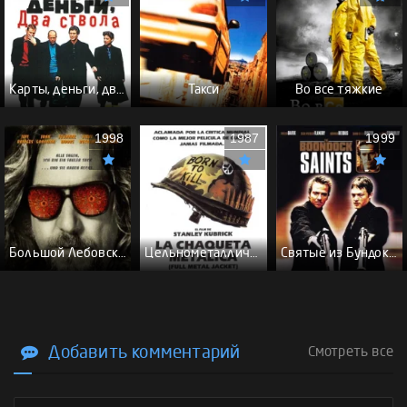
Карты, деньги, два ствола - (Перевод Гоблина)
Такси
Во все тяжкие
1998
1987
1999
Большой Лебовски - (Перевод Гоблина)
Цельнометаллическая оболочка - (Перевод Гоблина)
Святые из Бундока \ Святые из трущоб - (Перевод Гоблина)
Добавить комментарий
Смотреть все