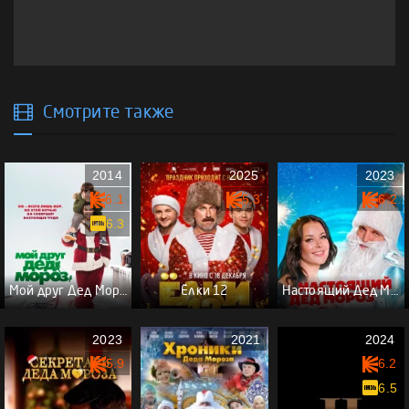
Смотрите также
2014
2025
2023
6.1
5.3
6.2
6.3
Мой друг Дед Мороз
Ёлки 12
Настоящий Дед Мороз
2023
2021
2024
5.9
6.2
6.5