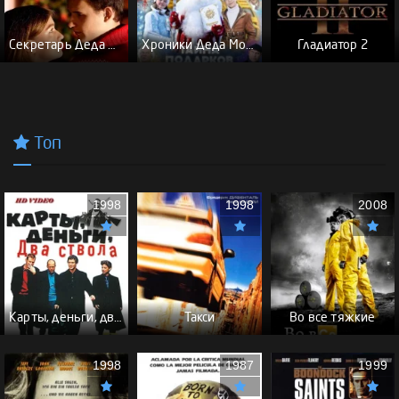
Секретарь Деда Мороза
Хроники Деда Мороза. Тайна подарков
Гладиатор 2
Топ
1998
1998
2008
Карты, деньги, два ствола - (Перевод Гоблина)
Такси
Во все тяжкие
1998
1987
1999