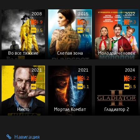
2008
2015
2022
8.9
7.0
7.3
9.5
7.3
Во все тяжкие
Слепая зона
Молодой человек
2021
2021
2024
7.4
6.2
6.2
7.4
6.1
6.5
Никто
Мортал Комбат
Гладиатор 2
Навигация