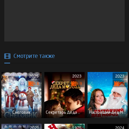
Смотрите также
2025
2023
2023
6.6
5.9
6.2
Снеговик
Секретарь Деда Мороза
Настоящий Дед Мороз
2021
1975
2024