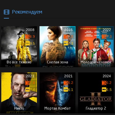
Рекомендуем
2008
2015
2022
8.9
7.0
7.3
9.5
7.3
Во все тяжкие
Слепая зона
Молодой человек
2021
2021
2024
7.4
6.2
6.2
7.4
6.1
6.5
Никто
Мортал Комбат
Гладиатор 2