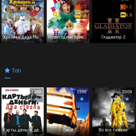
7.9
6.2
6.9
6.5
Хроники Деда Мороза. Тайна подарков
Новогодние приключения Маши и Вити
Гладиатор 2
Топ
1998
1998
2008
Карты, деньги, два ствола - (Перевод Гоблина)
Такси
Во все тяжкие