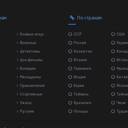
рам
По странам
Боевые искус...
СССР
США
Военные
Россия
Украи
Детективы
Казахстан
Канад
Док-фильмы
Италия
Испан
Комедии
Германия
Фран
Мелодрамы
Индия
Китай
Приключения
Корея
Япони
Спортивные
Тайвань
Тайла
Ужасы
Бразилия
Чили
Русские
Польша
Турци