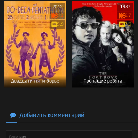
2012
1987
5.9
6.7
5.9
7.2
Двадцати-пяти-борье
Пропащие ребята
Добавить комментарий