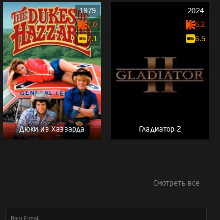
1979
2024
7.0
6.2
7.1
6.5
Дюки из Хаззарда
Гладиатор 2
Смотреть все