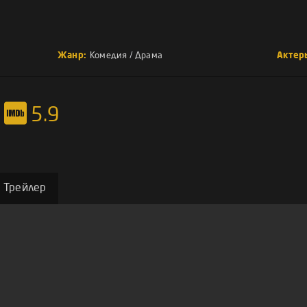
Жанр:
Комедия
/
Драма
Актер
5.9
Трейлер