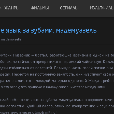
ЖАНРЫ
ФИЛЬМЫ
СЕРИАЛЫ
МУЛЬТФИЛ
е язык за зубами, мадемуазель
e, mademoiselle
митрий Пизарник — братья, работающие врачами в одной из бо
бочих, но сейчас он превратился в парижский чайна-таун. Кажд
юдям избавиться от болезней. Большую часть своей жизни они 
ресам. Несмотря на постоянную занятость, они чувствуют себя о
ратья знакомятся с молодой матерью-одиночкой Жюдит, ребенк
в эту особу, что привело к началу соперничества между ними...
онлайн «Держите язык за зубами, мадемуазель» в хорошем каче
но бесплатно. Удобный плеер, отличное изображение и звук по
учшее кино вместе с SmotrimKino!