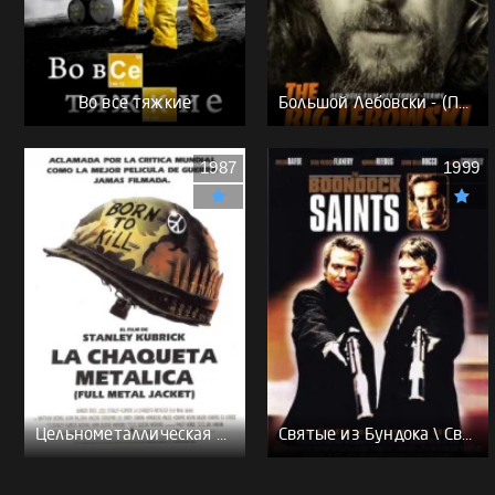
Во все тяжкие
Большой Лебовски - (Перевод Гоблина)
1987
1999
Цельнометаллическая оболочка - (Перевод Гоблина)
Святые из Бундока \ Святые из трущоб - (Перевод Гоблина)