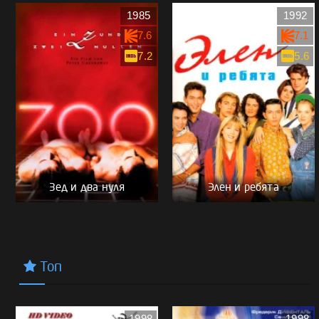
1985
1992
7.6
7.1
7.2
5.6
Зед и два нуля
Элен и ребята
Топ