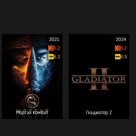
2021
2024
6.2
6.2
6.1
6.5
Мортал Комбат
Гладиатор 2