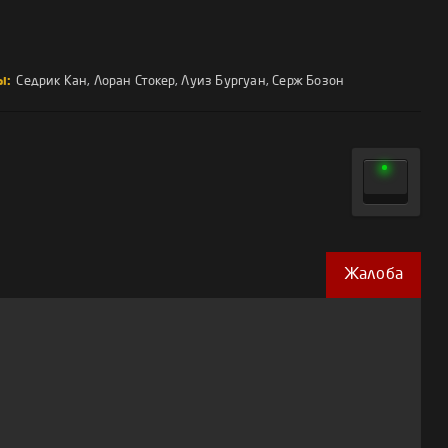
ы:
Седрик Кан
,
Лоран Стокер
,
Луиз Бургуан
,
Серж Бозон
Жалоба