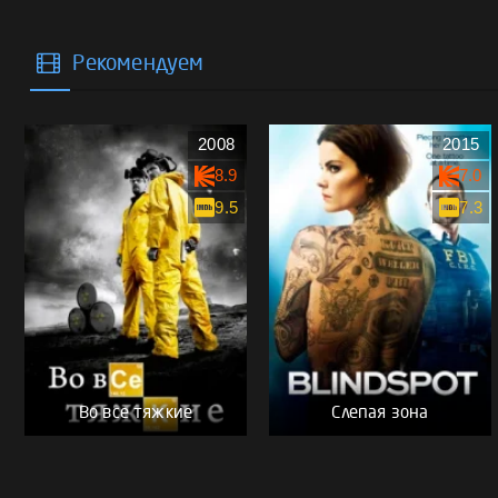
Рекомендуем
2008
2015
8.9
7.0
9.5
7.3
Во все тяжкие
Слепая зона