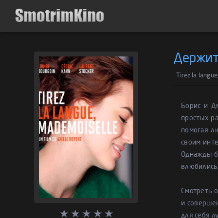
Держит
Tirez la langu
Борис и Д
простых ра
помогая л
своим инте
Однажды б
влюбились 
Смотреть 
и совершен
для себя л