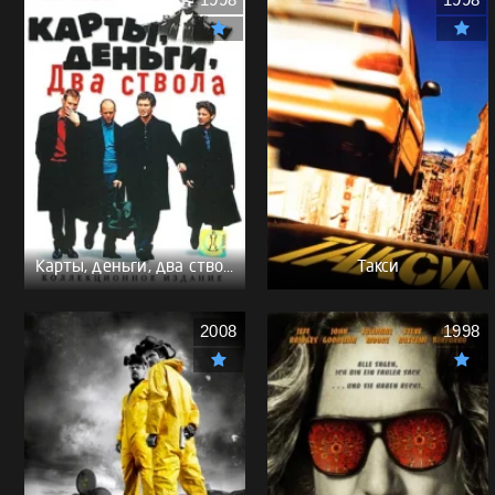
1998
1998
Карты, деньги, два ствола - (Перевод Гоблина)
Такси
2008
1998