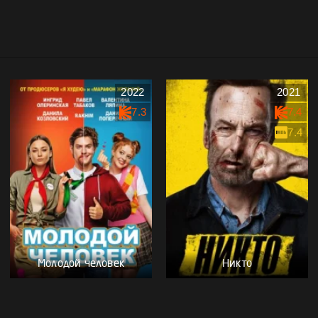
2022
2021
7.3
7.4
7.4
Молодой человек
Никто