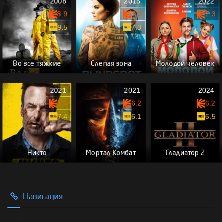
2008
2015
2022
8.9
7.0
7.3
9.5
7.3
Во все тяжкие
Слепая зона
Молодой человек
2021
2021
2024
7.4
6.2
6.2
7.4
6.1
6.5
Никто
Мортал Комбат
Гладиатор 2
Навигация