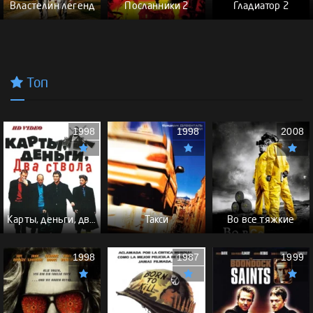
Властелин легенд
Посланники 2
Гладиатор 2
Топ
1998
1998
2008
Карты, деньги, два ствола - (Перевод Гоблина)
Такси
Во все тяжкие
1998
1987
1999