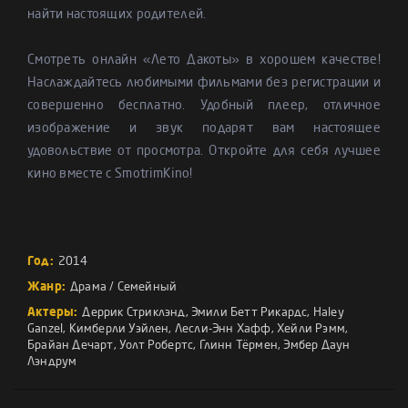
найти настоящих родителей.
Смотреть онлайн «Лето Дакоты» в хорошем качестве!
Наслаждайтесь любимыми фильмами без регистрации и
совершенно бесплатно. Удобный плеер, отличное
изображение и звук подарят вам настоящее
удовольствие от просмотра. Откройте для себя лучшее
кино вместе с SmotrimKino!
Год:
2014
Жанр:
Драма
/
Семейный
Актеры:
Деррик Стриклэнд
,
Эмили Бетт Рикардс
,
Haley
Ganzel
,
Кимберли Уэйлен
,
Лесли-Энн Хафф
,
Хейли Рэмм
,
Брайан Дечарт
,
Уолт Робертс
,
Глинн Тёрмен
,
Эмбер Даун
Лэндрум