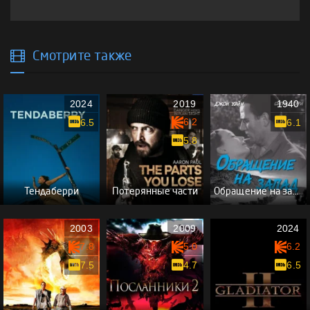
Смотрите также
2024
2019
1940
6.2
6.5
6.1
5.8
Тендаберри
Потерянные части
Обращение на запад
2003
2009
2024
7.8
5.0
6.2
7.5
4.7
6.5